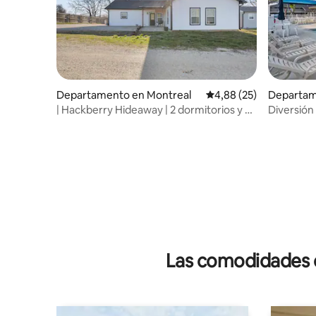
Departamento en Montreal
Calificación promedio:
4,88 (25)
Departam
encial en
| Hackberry Hideaway | 2 dormitorios y 2
Diversión
baños | Osage Beach |
Osage Bea
Las comodidades de