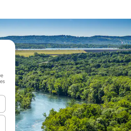
ue
mes
on las teclas de flecha hacia arriba y hacia abajo o explorá deslizando