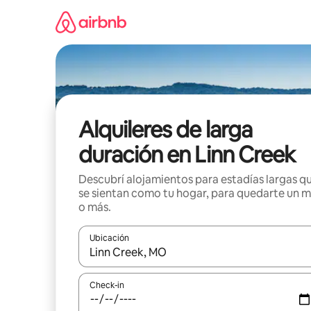
Ir
al
contenido
Alquileres de larga
duración en Linn Creek
Descubrí alojamientos para estadías largas q
se sientan como tu hogar, para quedarte un 
o más.
Ubicación
Cuando los resultados estén disponibles, navegá c
Check-in