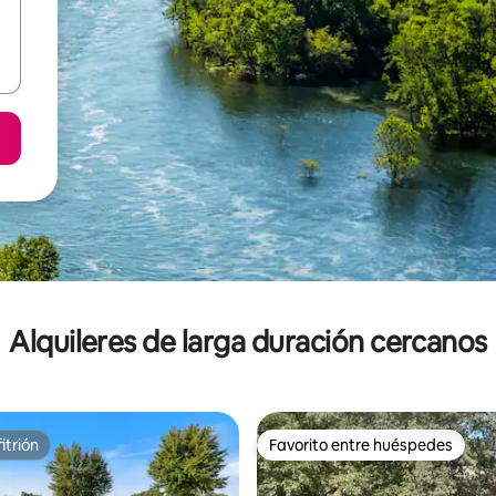
Alquileres de larga duración cercanos
itrión
Favorito entre huéspedes
itrión
Favorito entre huéspedes