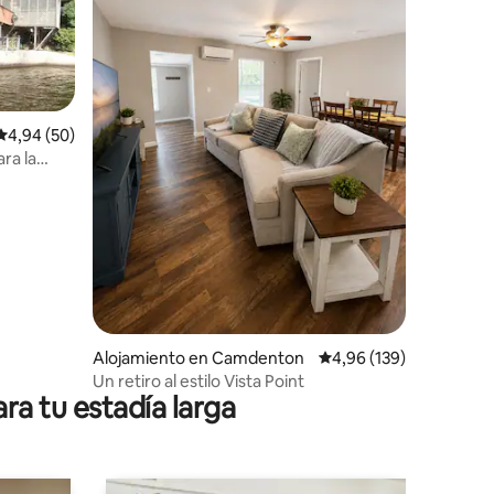
Calificación promedio: 4,94 de 5. 50 evaluaciones
4,94 (50)
iones
ra la
!
Alojamiento en Camdenton
Calificación promedio: 
4,96 (139)
Un retiro al estilo Vista Point
ra tu estadía larga