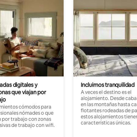
das digitales y
Incluimos tranquilidad
onas que viajan por
A veces el destino es el
alojamiento. Desde caba
ajo
en las montañas hasta ca
amientos cómodos para
flotantes rodeadas de pa
sionales nómades o que
estos alojamientos tiene
n por trabajo con zonas
características únicas.
sivas de trabajo con wifi.