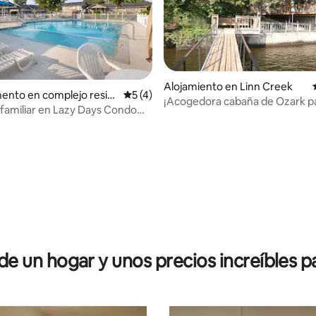
Alojamiento en Linn Creek
 4,88 de 5. 25 evaluaciones
ento en complejo resid
Calificación promedio: 5 de 5. 4 evaluac
5 (4)
¡Acogedora cabaña de Ozark pa
 Osage Beach
 familiar en Lazy Days Condo
familia, los amigos y la diversión
ch 2 Pools
 un hogar y unos precios increíbles pa