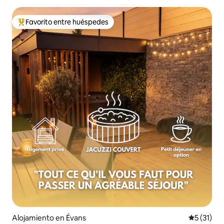
Favorito entre huéspedes
Favorito entre los huéspedes más destacados
Alojamiento en Évans
Calificaci
5 (31)