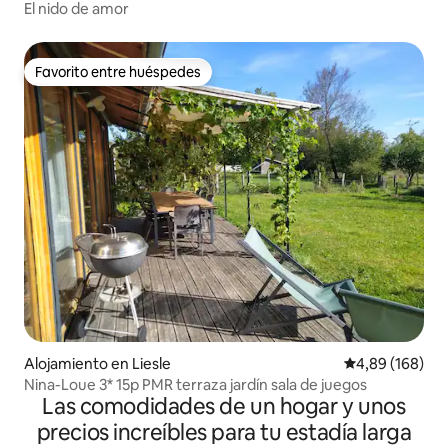
El nido de amor
Favorito entre huéspedes
Favorito entre huéspedes
Alojamiento en Liesle
Calificación pr
4,89 (168)
Nina-Loue 3* 15p PMR terraza jardín sala de juegos
Las comodidades de un hogar y unos
precios increíbles para tu estadía larga