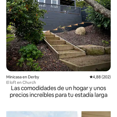
Minicasa en Derby
Calificación pr
4,88 (202)
El loft en Church
Las comodidades de un hogar y unos
precios increíbles para tu estadía larga