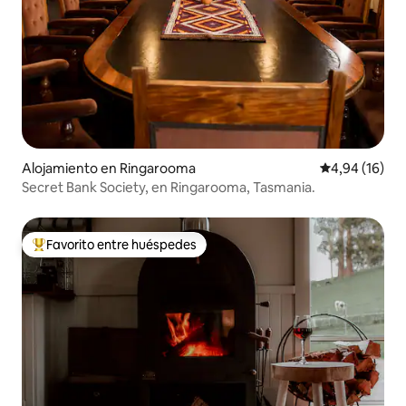
Alojamiento en Ringarooma
Calificación 
4,94 (16)
Secret Bank Society, en Ringarooma, Tasmania.
Favorito entre huéspedes
Favorito entre los huéspedes más destacados