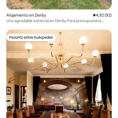
Alojamiento en Derby
Calificación p
4,92 (92)
Una agradable estancia en Derby Para presupuestos
ajustados
Favorito entre huéspedes
Favorito entre huéspedes