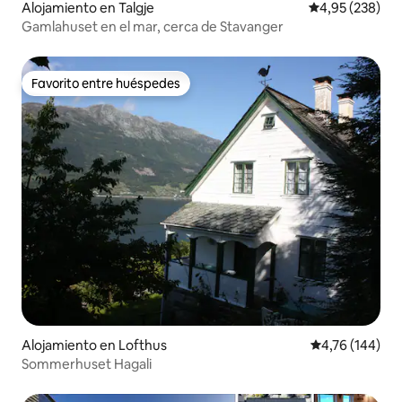
Alojamiento en Talgje
Calificación pr
4,95 (238)
Gamlahuset en el mar, cerca de Stavanger
Favorito entre huéspedes
Favorito entre huéspedes
Alojamiento en Lofthus
Calificación p
4,76 (144)
Sommerhuset Hagali