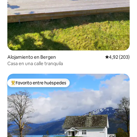
Alojamiento en Bergen
Calificación pr
4,92 (203)
Casa en una calle tranquila
Favorito entre huéspedes
Favorito entre los huéspedes más destacados