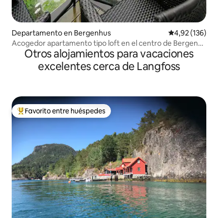
Departamento en Bergenhus
Calificación p
4,92 (136)
Acogedor apartamento tipo loft en el centro de Bergen
Otros alojamientos para vacaciones
con balcón
excelentes cerca de Langfoss
Favorito entre huéspedes
Favorito entre los huéspedes más destacados