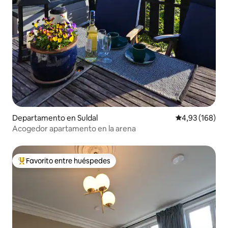
Departamento en Suldal
Calificación pr
4,93 (168)
Acogedor apartamento en la arena
Favorito entre huéspedes
Favorito entre los huéspedes más destacados