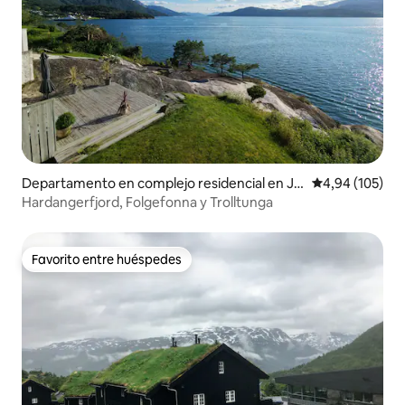
Departamento en complejo residencial en Jo
Calificación pr
4,94 (105)
ndal
Hardangerfjord, Folgefonna y Trolltunga
Favorito entre huéspedes
Favorito entre huéspedes