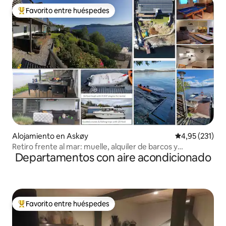
Favorito entre huéspedes
Favorito entre los huéspedes más destacados
Alojamiento en Askøy
Calificación p
4,95 (231)
Retiro frente al mar: muelle, alquiler de barcos y
Departamentos con aire acondicionado
campamento de pesca
Favorito entre huéspedes
Favorito entre los huéspedes más destacados