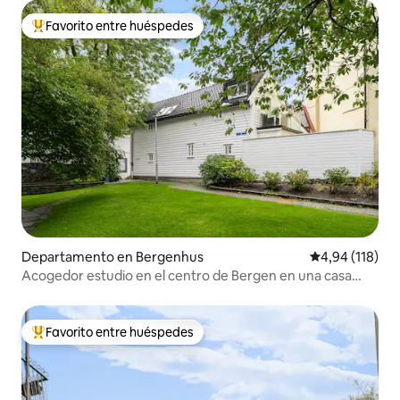
Favorito entre huéspedes
Favorito entre los huéspedes más destacados
Departamento en Bergenhus
Calificación p
4,94 (118)
Acogedor estudio en el centro de Bergen en una casa
histórica de madera
Favorito entre huéspedes
Favorito entre los huéspedes más destacados