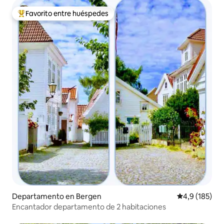
Favorito entre huéspedes
Favorito entre los huéspedes más destacados
Departamento en Bergen
Calificación 
4,9 (185)
Encantador departamento de 2 habitaciones