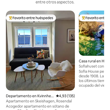
entre otros aspectos.
Favorito entre huéspedes
Favorito entre
Favorito entre los huéspedes más destacados
Favorito entre l
Casa rural en Hau
Sofiahuset con vist
minutos de Berge
Sofia House perte
desde 1908. La ca
los últimos tiemp
ocupado del viejo c
de la abuela Sofía. La casa está
convenientemente 
Departamento en Kvinnher
Calificación promedio: 4,93 de 5
4,93 (135)
minutos en coche 
ad
Apartamento en Skeishagen, Rosendal
ciudad de Bergen.
Acogedor apartamento en sótano de
aeropuerto de Berge