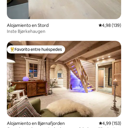
Alojamiento en Stord
Calificación pr
4,98 (139)
Inste Bjørkehaugen
Favorito entre huéspedes
Favorito entre los huéspedes más destacados
Alojamiento en Bjørnafjorden
Calificación p
4,99 (153)