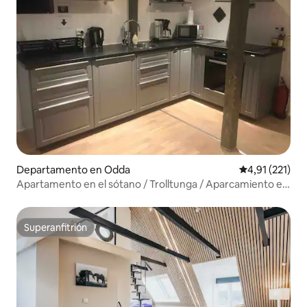
Departamento en Odda
Calificación p
4,91 (221)
Apartamento en el sótano / Trolltunga / Aparcamiento en
la calle
Superanfitrión
Superanfitrión