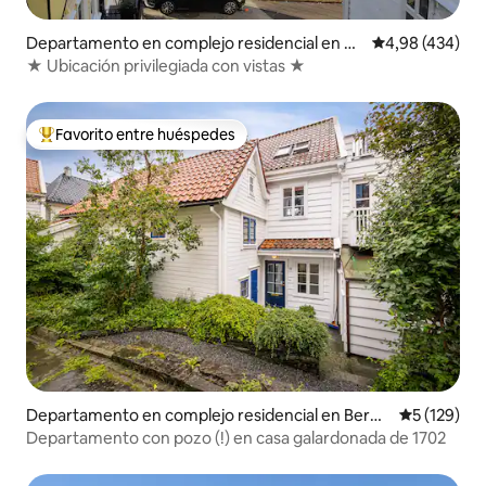
Departamento en complejo residencial en Be
Calificación pr
4,98 (434)
rgenhus
★ Ubicación privilegiada con vistas ★
Favorito entre huéspedes
Favorito entre los huéspedes más destacados
Departamento en complejo residencial en Berge
Calificació
5 (129)
nhus
Departamento con pozo (!) en casa galardonada de 1702