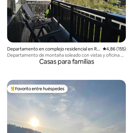
Departamento en complejo residencial en Røl
Calificación p
4,86 (155)
dal
Departamento de montaña soleado con vistas y oficina en
Casas para familias
casa
Favorito entre huéspedes
Favorito entre los huéspedes más destacados