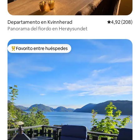
Departamento en Kvinnherad
Calificación pr
4,92 (208)
Panorama del fiordo en Herøysundet
Favorito entre huéspedes
Favorito entre los huéspedes más destacados