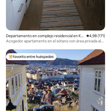
Departamento en complejo residencial en Kv
Calificación p
4,98 (171)
am
Acogedor apartamento en el sótano con área privada al
aire libre
Favorito entre huéspedes
Favorito entre los huéspedes más destacados