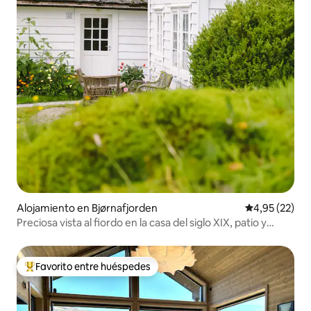
Alojamiento en Bjørnafjorden
Calificación 
4,95 (22)
Preciosa vista al fiordo en la casa del siglo XIX, patio y
panadería
Favorito entre huéspedes
Favorito entre los huéspedes más destacados