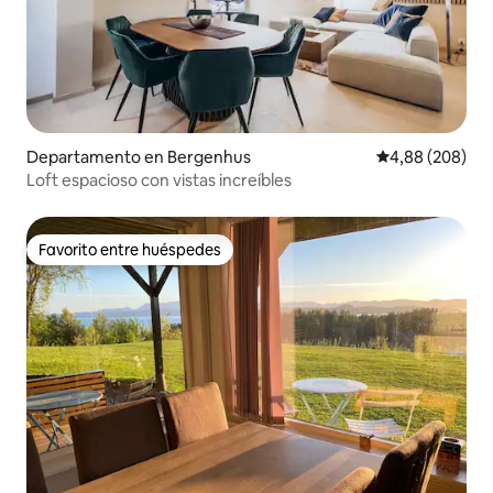
Departamento en Bergenhus
Calificación pr
4,88 (208)
Loft espacioso con vistas increíbles
Favorito entre huéspedes
Favorito entre huéspedes