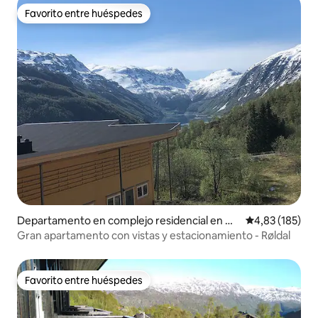
Favorito entre huéspedes
Favorito entre huéspedes
Departamento en complejo residencial en Ull
Calificación p
4,83 (185)
ensvang
Gran apartamento con vistas y estacionamiento - Røldal
Favorito entre huéspedes
Favorito entre huéspedes