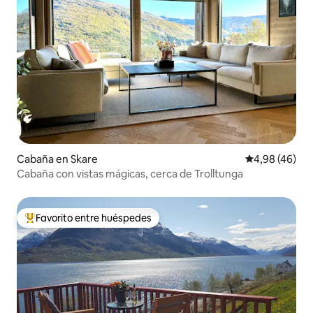
Cabaña en Skare
Calificación p
4,98 (46)
Cabaña con vistas mágicas, cerca de Trolltunga
Favorito entre huéspedes
Favorito entre los huéspedes más destacados