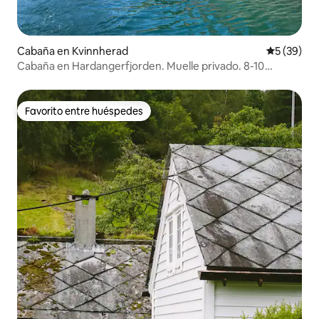
Cabaña en Kvinnherad
Calificaci
5 (39)
Cabaña en Hardangerfjorden. Muelle privado. 8-10
personas.
Favorito entre huéspedes
Favorito entre huéspedes