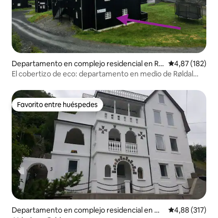
Departamento en complejo residencial en Røl
Calificación p
4,87 (182)
dal
El cobertizo de eco: departamento en medio de Røldal
Alpingrend
Favorito entre huéspedes
Favorito entre huéspedes
Departamento en complejo residencial en Ull
Calificación p
4,88 (317)