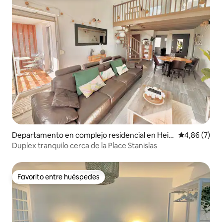
Departamento en complejo residencial en Heill
Calificación
4,86 (7)
ecourt
Duplex tranquilo cerca de la Place Stanislas
Favorito entre huéspedes
Favorito entre huéspedes