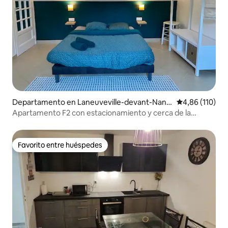
Departamento en Laneuveville-devant-Nanc
Calificación p
4,86 (110)
y
Apartamento F2 con estacionamiento y cerca de la
estación de tren
Favorito entre huéspedes
Favorito entre huéspedes