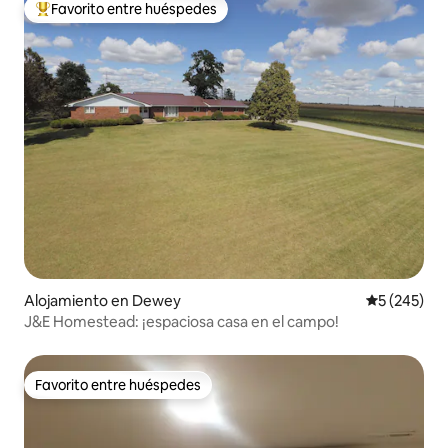
Favorito entre huéspedes
Favorito entre los huéspedes más destacados
Alojamiento en Dewey
Calificació
5 (245)
J&E Homestead: ¡espaciosa casa en el campo!
Favorito entre huéspedes
Favorito entre huéspedes