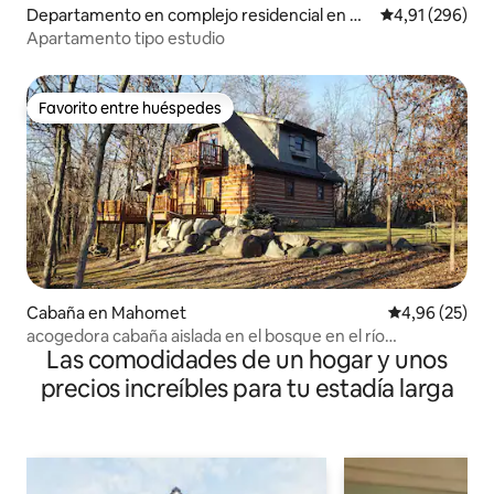
Departamento en complejo residencial en Ch
Calificación pr
4,91 (296)
ampaign
Apartamento tipo estudio
Favorito entre huéspedes
Favorito entre huéspedes
Cabaña en Mahomet
Calificación p
4,96 (25)
acogedora cabaña aislada en el bosque en el río
Las comodidades de un hogar y unos
Sangamon
precios increíbles para tu estadía larga