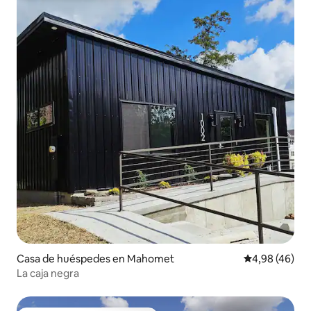
Casa de huéspedes en Mahomet
Calificación p
4,98 (46)
La caja negra