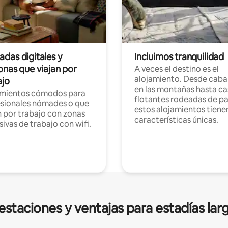
das digitales y
Incluimos tranquilidad
onas que viajan por
A veces el destino es el
alojamiento. Desde caba
ajo
en las montañas hasta ca
amientos cómodos para
flotantes rodeadas de pa
sionales nómades o que
estos alojamientos tiene
n por trabajo con zonas
características únicas.
sivas de trabajo con wifi.
estaciones y ventajas para estadías lar