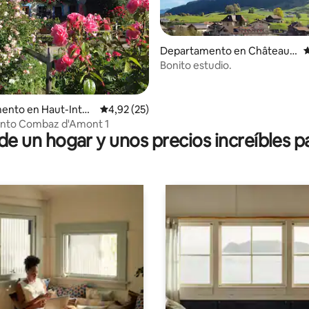
Departamento en Château-
C
d'Oex
Bonito estudio.
 4,99 de 5. 84 evaluaciones
ento en Haut-Intya
Calificación promedio: 4,92 de 5. 25 evaluac
4,92 (25)
nto Combaz d'Amont 1
 un hogar y unos precios increíbles pa