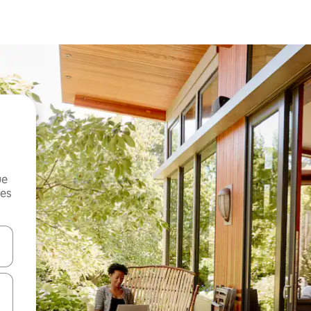
ue
mes
on las teclas de flecha hacia arriba y hacia abajo o explorá deslizando