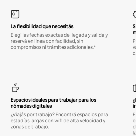
La flexibilidad que necesitás
S
m
Elegí las fechas exactas de llegada y salida y
reservá en línea con facilidad, sin
P
compromisos ni trámites adicionales.*
v
c
Espacios ideales para trabajar para los
¿
nómades digitales
i
¿Viajás por trabajo? Encontrá espacios para
E
estadías largas con wifi de alta velocidad y
c
zonas de trabajo.
d
l