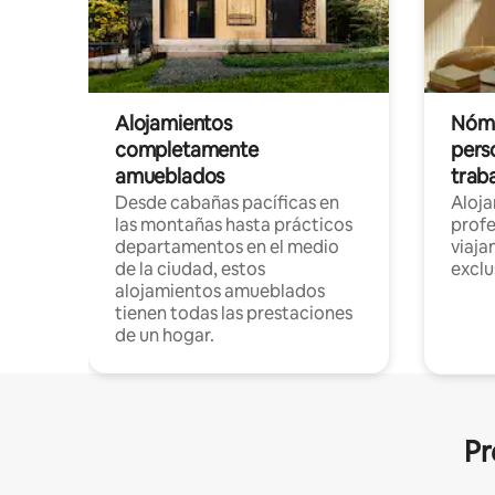
Alojamientos
Nóma
completamente
pers
amueblados
trab
Desde cabañas pacíficas en
Aloj
las montañas hasta prácticos
profe
departamentos en el medio
viaja
de la ciudad, estos
exclu
alojamientos amueblados
tienen todas las prestaciones
de un hogar.
Pr