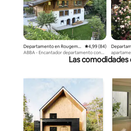
Departamento en Rougemo
Calificación promedio:
4,99 (84)
Departam
nt
mon
ABBA - Encantador departamento con
apartame
Las comodidades de
sauna por Heiti Gstaad