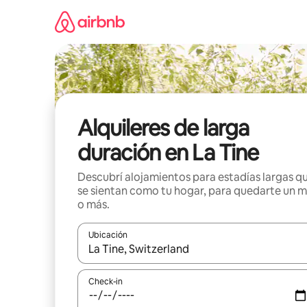
Ir
al
contenido
Alquileres de larga
duración en La Tine
Descubrí alojamientos para estadías largas q
se sientan como tu hogar, para quedarte un 
o más.
Ubicación
Cuando los resultados estén disponibles, navegá c
Check-in