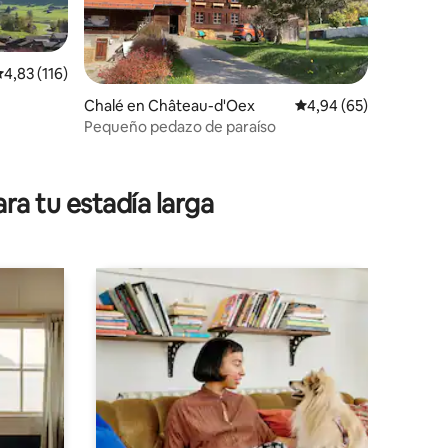
alificación promedio: 4,83 de 5. 116 evaluaciones
4,83 (116)
Chalé en Château-d'Oex
Calificación promedio:
4,94 (65)
Pequeño pedazo de paraíso
iones
ra tu estadía larga