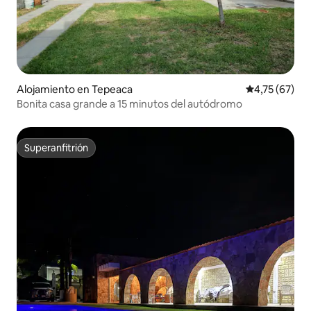
Alojamiento en Tepeaca
Calificación 
4,75 (67)
Bonita casa grande a 15 minutos del autódromo
Superanfitrión
Superanfitrión