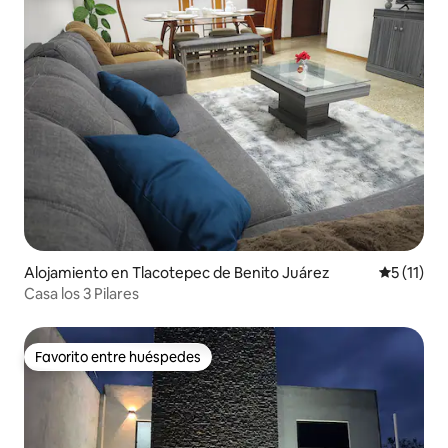
Alojamiento en Tlacotepec de Benito Juárez
Calificaci
5 (11)
Casa los 3 Pilares
Favorito entre huéspedes
Favorito entre huéspedes