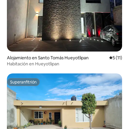
Alojamiento en Santo Tomás Hueyotlipan
Calificaci
5 (11)
Habitación en Hueyotlipan
Superanfitrión
Superanfitrión