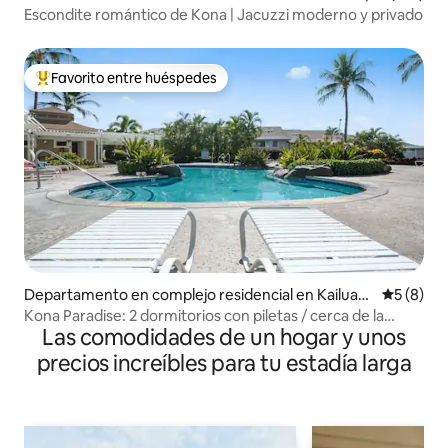
Escondite romántico de Kona | Jacuzzi moderno y privado
Favorito entre huéspedes
Favorito entre los huéspedes más destacados
Departamento en complejo residencial en Kailua-K
Calificac
5 (8)
ona
Kona Paradise: 2 dormitorios con piletas / cerca de la
Las comodidades de un hogar y unos
ciudad y de las playas
precios increíbles para tu estadía larga