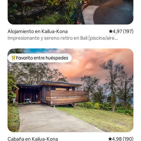
Alojamiento en Kailua-Kona
Calificación p
4,97 (197)
Impresionante y sereno retiro en Bali [piscina/aire
acondicionado/vistas al mar]
Favorito entre huéspedes
Favorito entre los huéspedes más destacados
Cabaña en Kailua-Kona
Calificación pr
4,98 (190)