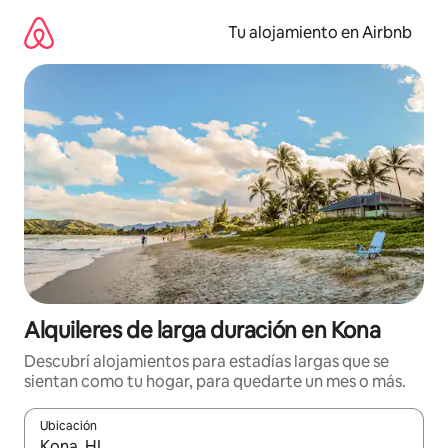
Ir
al
Tu alojamiento en Airbnb
contenido
Alquileres de larga duración en Kona
Descubrí alojamientos para estadías largas que se
sientan como tu hogar, para quedarte un mes o más.
Ubicación
Cuando los resultados estén disponibles, navegá con las teclas 