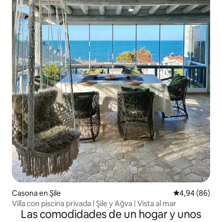
Casona en Şile
Calificación p
4,94 (86)
Villa con piscina privada | Şile y Ağva | Vista al mar
Las comodidades de un hogar y unos