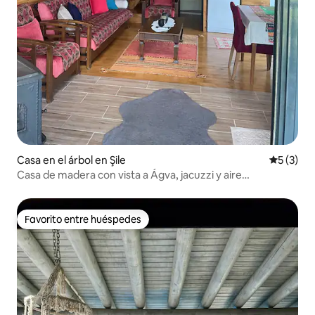
Casa en el árbol en Şile
Calificac
5 (3)
Casa de madera con vista a Ágva, jacuzzi y aire
acondicionado natural
Favorito entre huéspedes
Favorito entre huéspedes