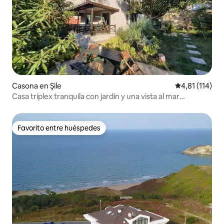
Casona en Şile
Calificación p
4,81 (114)
Casa tríplex tranquila con jardín y una vista al mar
espectacular
Favorito entre huéspedes
Favorito entre huéspedes