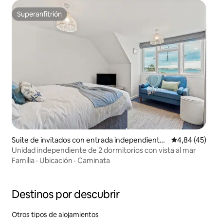
Superanfitrión
Superanfitrión
Suite de invitados con entrada independiente
Calificación 
4,84 (45)
en Jersey
Unidad independiente de 2 dormitorios con vista al mar
Familia
·
Ubicación
·
Caminata
Destinos por descubrir
Otros tipos de alojamientos