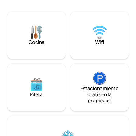
hacer barbacoas o simplemente
en coche. La parada de autobús está
sentarse y relajarse. Este bungalow de
situada al otro lado
playa tiene una maravillosa sensación de
playa más cercana 
calma y permitirá que tus problemas se
en coche. Al este, se encuentra el
disuelvan. La villa es un lugar estupendo
pintoresco pueblo
para pasar unas vacaciones de invierno y
Hay un campo de go
cuenta con una fabulosa estufa de leña
minutos con un ca
para pasar noches maravillosas y
canchas de tenis y
Cocina
Wifi
acogedoras junto al fuego.
Estacionamiento
Pileta
gratis en la
propiedad