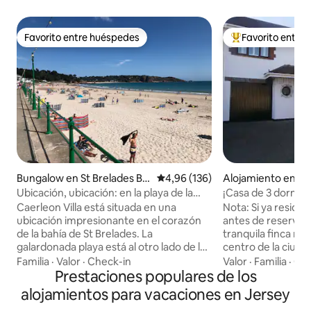
Favorito entre huéspedes
Favorito entre
Favorito entre huéspedes
Favorito entre l
Bungalow en St Brelades Ba
Calificación promedio: 4,96 de 5
4,96 (136)
Alojamiento en Ch
y
nds
Ubicación, ubicación: en la playa de la
¡Casa de 3 dormito
bahía de St Brelade
con piscina!
Caerleon Villa está situada en una
Nota: Si ya resides en Jersey, consulta
ubicación impresionante en el corazón
antes de reservar. Ubicado en un
de la bahía de St Brelades. La
tranquila finca res
galardonada playa está al otro lado de la
centro de la ciudad
carretera. El alojamiento es una
minutos en coche o
Familia
·
Valor
·
Check-in
Valor
·
Familia
·
Cal
pintoresca casa de vacaciones, muy
Prestaciones populares de los
Una tienda y una f
hogareña, espaciosa, luminosa y aireada.
minutos en coche
alojamientos para vacaciones en Jersey
Hay varios espacios al aire libre para
con cajero automá