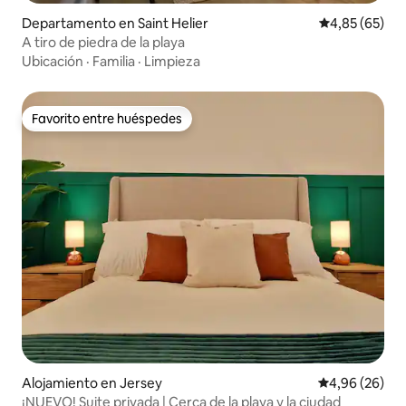
Departamento en Saint Helier
Calificación p
4,85 (65)
A tiro de piedra de la playa
Ubicación
·
Familia
·
Limpieza
Favorito entre huéspedes
Favorito entre huéspedes
Alojamiento en Jersey
Calificación p
4,96 (26)
¡NUEVO! Suite privada | Cerca de la playa y la ciudad