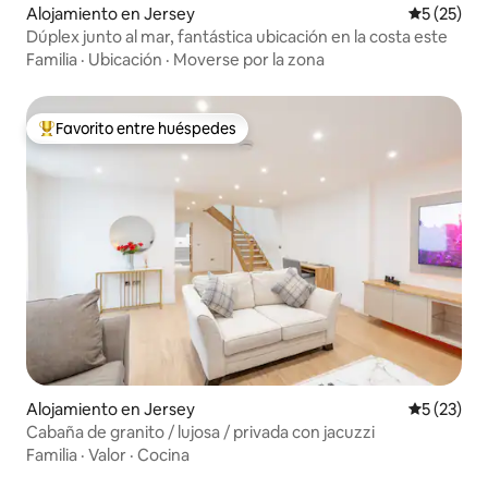
Alojamiento en Jersey
Calificaci
5 (25)
Dúplex junto al mar, fantástica ubicación en la costa este
Familia
·
Ubicación
·
Moverse por la zona
Favorito entre huéspedes
Favorito entre los huéspedes más destacados
Alojamiento en Jersey
Calificaci
5 (23)
Cabaña de granito / lujosa / privada con jacuzzi
Familia
·
Valor
·
Cocina