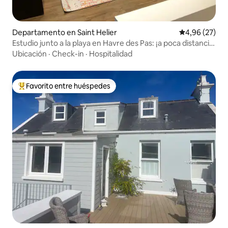
Departamento en Saint Helier
Calificación p
4,96 (27)
Estudio junto a la playa en Havre des Pas: ¡a poca distancia
a pie de la ciudad!
Ubicación
·
Check-in
·
Hospitalidad
Favorito entre huéspedes
Favorito entre los huéspedes más destacados