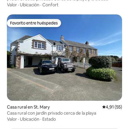
Valor
·
Ubicación
·
Confort
Favorito entre huéspedes
Favorito entre huéspedes
Casa rural en St. Mary
Calificación 
4,91 (55)
Casa rural con jardín privado cerca de la playa
Valor
·
Ubicación
·
Estado