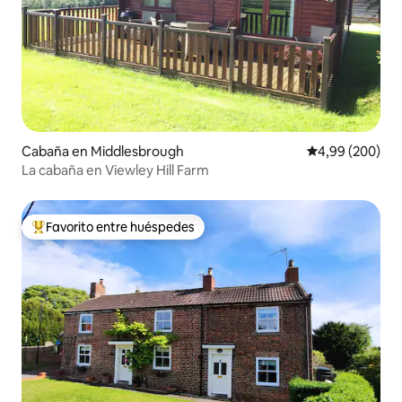
Cabaña en Middlesbrough
Calificación pr
4,99 (200)
La cabaña en Viewley Hill Farm
Favorito entre huéspedes
Favorito entre los huéspedes más destacados