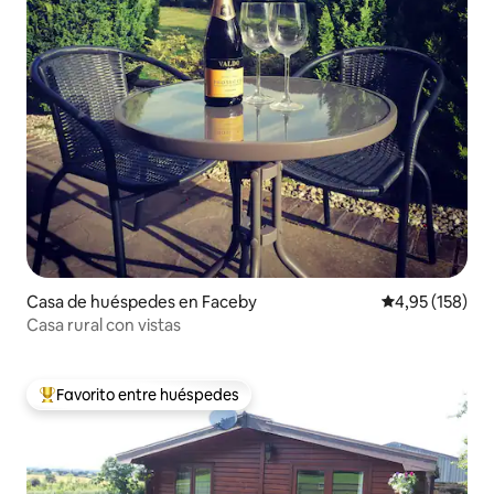
Casa de huéspedes en Faceby
Calificación p
4,95 (158)
Casa rural con vistas
Favorito entre huéspedes
Favorito entre los huéspedes más destacados