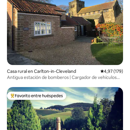
Casa rural en Carlton-in-Cleveland
Calificación p
4,97 (179)
Antigua estación de bomberos | Cargador de vehículos
eléctricos | Opción de segundo dormitorio
Favorito entre huéspedes
Favorito entre los huéspedes más destacados