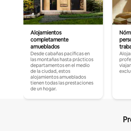
Alojamientos
Nóma
completamente
pers
amueblados
trab
Desde cabañas pacíficas en
Aloj
las montañas hasta prácticos
profe
departamentos en el medio
viaja
de la ciudad, estos
exclu
alojamientos amueblados
tienen todas las prestaciones
de un hogar.
Pr