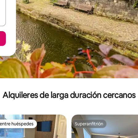
Alquileres de larga duración cercanos
 entre huéspedes
Superanfitrión
 entre huéspedes
Superanfitrión