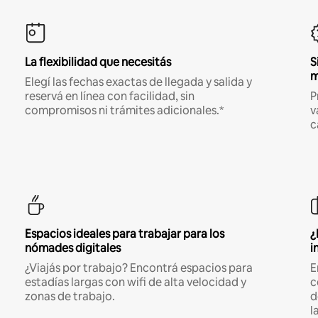
La flexibilidad que necesitás
S
m
Elegí las fechas exactas de llegada y salida y
reservá en línea con facilidad, sin
P
compromisos ni trámites adicionales.*
v
c
Espacios ideales para trabajar para los
¿
nómades digitales
i
¿Viajás por trabajo? Encontrá espacios para
E
estadías largas con wifi de alta velocidad y
c
zonas de trabajo.
d
l