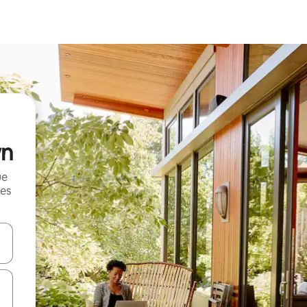
wn
ue
mes
on las teclas de flecha hacia arriba y hacia abajo o explorá deslizando