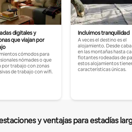
das digitales y
Incluimos tranquilidad
onas que viajan por
A veces el destino es el
alojamiento. Desde caba
ajo
en las montañas hasta ca
amientos cómodos para
flotantes rodeadas de pa
sionales nómades o que
estos alojamientos tiene
n por trabajo con zonas
características únicas.
sivas de trabajo con wifi.
estaciones y ventajas para estadías lar