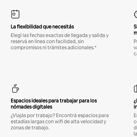
La flexibilidad que necesitás
S
m
Elegí las fechas exactas de llegada y salida y
reservá en línea con facilidad, sin
P
compromisos ni trámites adicionales.*
v
c
Espacios ideales para trabajar para los
¿
nómades digitales
i
¿Viajás por trabajo? Encontrá espacios para
E
estadías largas con wifi de alta velocidad y
c
zonas de trabajo.
d
l