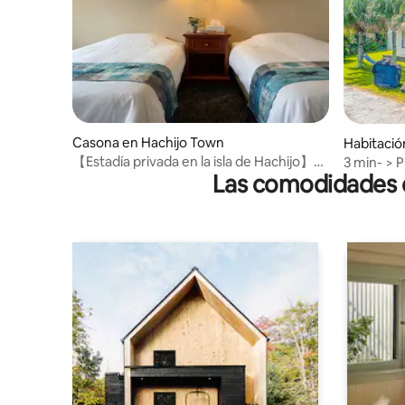
Casona en Hachijo Town
Habitaci
八丈島
【Estadía privada en la isla de Hachijo】
3 min- > 
Las comodidades de
Villa-5 / 2 personas
cama en D