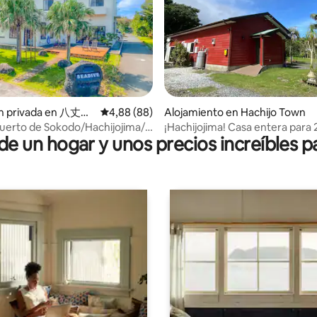
ón privada en 八丈町,
Calificación promedio: 4,88 de 5. 88 evaluac
4,88 (88)
Alojamiento en Hachijo Town
Puerto de Sokodo/Hachijojima/1
¡Hachijojima! Casa entera para 2
 un hogar y unos precios increíbles pa
ormitorio mixto
capacidad para 9 personas.