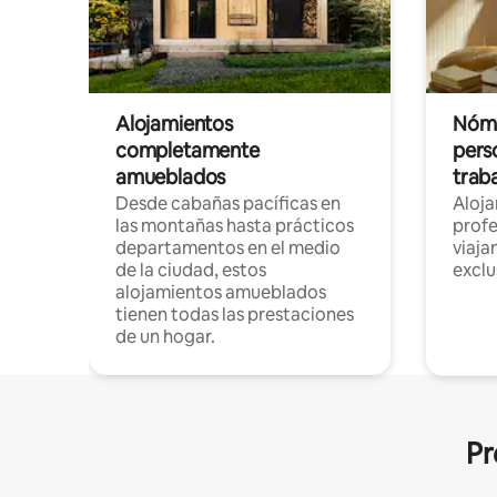
Alojamientos
Nóma
completamente
pers
amueblados
trab
Desde cabañas pacíficas en
Aloj
las montañas hasta prácticos
profe
departamentos en el medio
viaja
de la ciudad, estos
exclu
alojamientos amueblados
tienen todas las prestaciones
de un hogar.
Pr