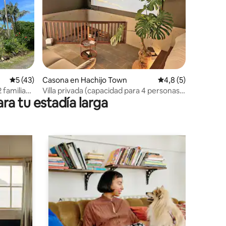
iones
Calificación promedio: 5 de 5. 43 evaluaciones
5 (43)
Casona en Hachijo Town
Calificación promed
4,8 (5)
 familias,
Villa privada (capacidad para 4 personas,
ra tu estadía larga
se admiten mascotas)