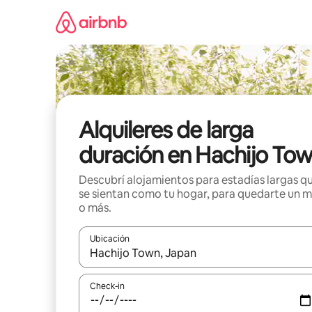
Ir
al
contenido
Alquileres de larga
duración en Hachijo To
Descubrí alojamientos para estadías largas q
se sientan como tu hogar, para quedarte un 
o más.
Ubicación
Cuando los resultados estén disponibles, navegá c
Check-in