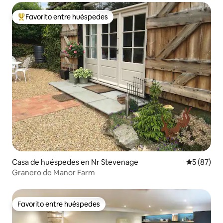
Favorito entre huéspedes
Favorito entre los huéspedes más destacados
Casa de huéspedes en Nr Stevenage
Calificaci
5 (87)
Granero de Manor Farm
Favorito entre huéspedes
Favorito entre huéspedes