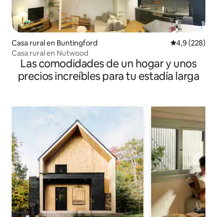
Casa rural en Buntingford
Calificación p
4,9 (228)
Casa rural en Nutwood
Las comodidades de un hogar y unos
precios increíbles para tu estadía larga