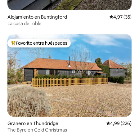
Alojamiento en Buntingford
Calificación 
4,97 (35)
La casa de roble
Favorito entre huéspedes
Favorito entre los huéspedes más destacados
Granero en Thundridge
Calificación pr
4,99 (226)
The Byre en Cold Christmas