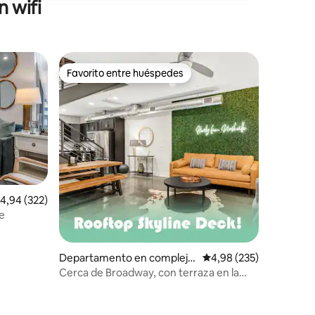
 wifi
Favorito entre huéspedes
Favorito entre huéspedes
alificación promedio: 4,94 de 5. 322 evaluaciones
4,94 (322)
e
iones
Departamento en complejo
Calificación promedio: 
4,98 (235)
residencial en Nashville
Cerca de Broadway, con terraza en la
azotea y vistas al skyline