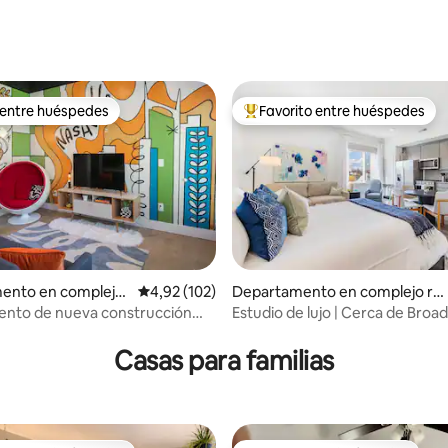
4,93 de 5. 214 evaluaciones
 entre huéspedes
Favorito entre huéspedes
 entre huéspedes
Favorito entre los huéspedes 
4,93 de 5. 161 evaluaciones
ento en complejo
Calificación promedio: 4,92 de 5. 102 evaluac
4,92 (102)
Departamento en complejo re
l en Nashville
idencial en Nashville
ento de nueva construcción
Estudio de lujo | Cerca de Broa
 aeropuerto/centro de
Music Row con estacionamient
Casas para familias