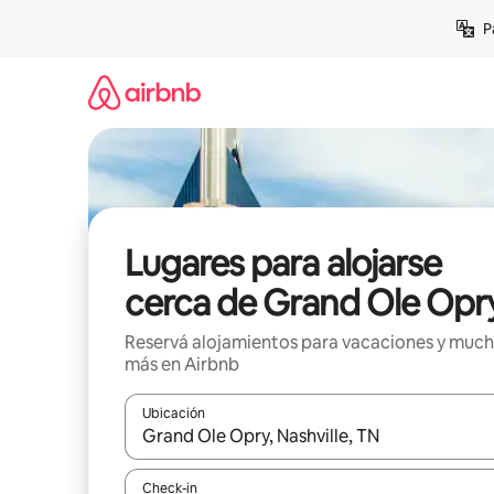
Ir
P
al
contenido
Lugares para alojarse
cerca de Grand Ole Opr
Reservá alojamientos para vacaciones y muc
más en Airbnb
Ubicación
Cuando los resultados estén disponibles, navegá c
Check-in