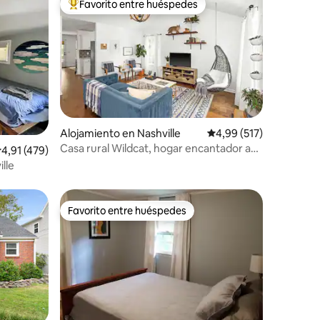
Favorito entre huéspedes
Favorito entre los huéspedes más destacados
Alojamiento en Nashville
Calificación promedio: 
4,99 (517)
Casa rural Wildcat, hogar encantador a
iones
alificación promedio: 4,91 de 5. 479 evaluaciones
4,91 (479)
diez minutos de distancia
lle
Favorito entre huéspedes
más destacados
Favorito entre huéspedes