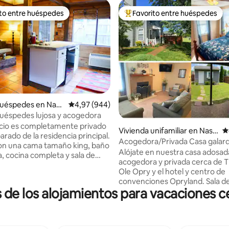
ito entre huéspedes
Favorito entre huéspedes
 entre los huéspedes más destacados
Favorito entre los huéspedes 
huéspedes en Nash
Calificación promedio: 4,97 de 5. 944 evaluac
4,97 (944)
4,92 de 5. 276 evaluaciones
uéspedes lujosa y acogedora
cio es completamente privado
Vivienda unifamiliar en Nash
C
arado de la residencia principal.
ville
Acogedora/Privada Casa galar
on una cama tamaño king, baño
por Opryland & Opry
Alójate en nuestra casa adosada
, cocina completa y sala de
acogedora y privada cerca de 
pantalla plana y cable. Los
Ole Opry y el hotel y centro de
ovedados con gruesas vigas de
convenciones Opryland. Sala de estar
an al apartamento una
 de los alojamientos para vacaciones 
recientemente reformada. La c
 de amplitud. El suelo está
a solo 1,5 millas del centro de
 baldosas mexicanas de
convenciones Opryland, a 12 mi
 la decoración es brillante y
centro de la ciudad y a solo 10 
s puertas francesas se abren a