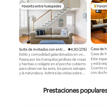
Favorito entre huéspedes
Favor
Favorito entre huéspedes
Favorito
Casa de 
Suite de invitados con entra
Calificación promedio: 
4,92 (276)
ville
da independiente en Nashvil
Casa de h
Estilo y comodidad galardonados en un
le
impresionante chalet
Este espa
Pasea por los tranquilos jardines de rosas
y está sep
y hierbas o relájate en el porche cubierto
Cuenta c
para observar las aves, los pavos salvajes
con ducha
y la naturaleza. Admira las vistas sobre el
estar con 
valle del río Cumberland a través de las
techos ab
altas ventanas de dos pisos en este
madera d
espacioso y lujoso bungalow. Disfruta de
Prestaciones populares
sensación
una comida en tu cocina gourmet y
hecho con
luego date un relajante baño en la bañera
terracota;
de hidromasaje. ¡Ponte cómodo frente al
funky. La
fuego antes de hundirte en tu cama