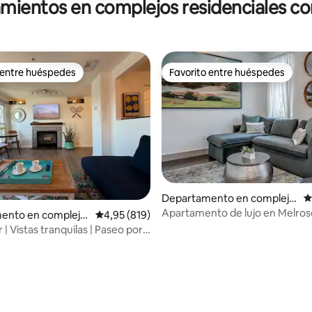
amientos en complejos residenciales con
 entre huéspedes
Favorito entre huéspedes
 entre huéspedes
Favorito entre huéspedes
Departamento en complejo
C
residencial en Nashville
Apartamento de lujo en Melros
ento en complejo
Calificación promedio: 4,95 de 5. 819 evaluac
4,95 (819)
l en Nashville
 | Vistas tranquilas | Paseo por