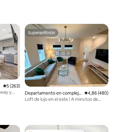
Superanfitrión
más destacados
Superanfitrión
iones
s
Calificación promedio: 5 de 5. 263 evaluaciones
5 (263)
dway y
Departamento en complejo
Calificación promedio: 
4,86 (480)
o
residencial en Nashville
Loft de lujo en el este | A minutos de
Broadway | Estacionamiento gratuito