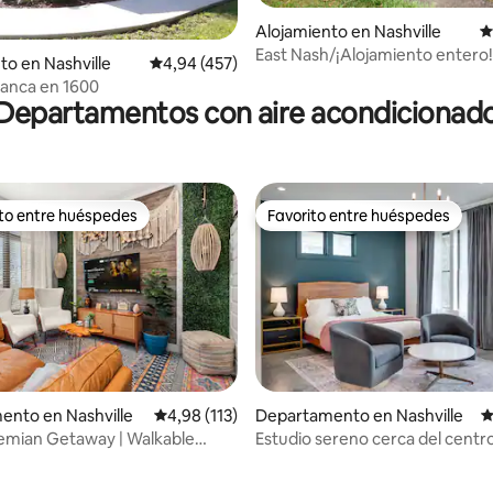
Alojamiento en Nashville
C
East Nash/¡Alojamiento entero!
4,97 de 5. 508 evaluaciones
to en Nashville
Calificación promedio: 4,94 de 5. 457 evaluac
4,94 (457)
¡Luminoso y limpio!
lanca en 1600
Departamentos con aire acondicionad
ito entre huéspedes
Favorito entre huéspedes
 entre los huéspedes más destacados
Favorito entre huéspedes
ento en Nashville
Calificación promedio: 4,98 de 5. 113 evaluac
4,98 (113)
Departamento en Nashville
C
emian Getaway | Walkable
Estudio sereno cerca del centr
4,89 de 5. 722 evaluaciones
acceso a bicicletas eléctricas