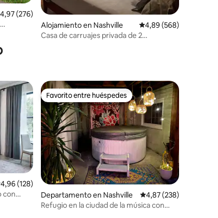
alificación promedio: 4,97 de 5. 276 evaluaciones
4,97 (276)
Alojamiento en Nashville
Calificación promedio: 
4,89 (568)
iones
Casa de carruajes privada de 2
dormitorios cerca de todo.
o
Favorito entre huéspedes
Favorito entre huéspedes
iones
alificación promedio: 4,96 de 5. 128 evaluaciones
4,96 (128)
o con
Departamento en Nashville
Calificación promedio: 
4,87 (238)
Refugio en la ciudad de la música con
jacuzzi y cenador gigante