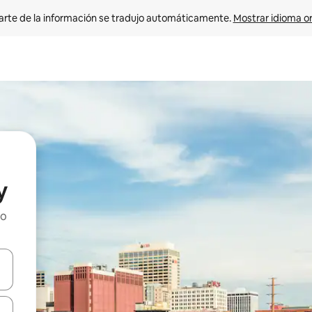
arte de la información se tradujo automáticamente. 
Mostrar idioma or
y
ho
on las teclas de flecha hacia arriba y hacia abajo o explorá deslizando