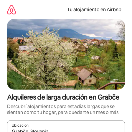
Ir
al
Tu alojamiento en Airbnb
contenido
Alquileres de larga duración en Grabče
Descubrí alojamientos para estadías largas que se
sientan como tu hogar, para quedarte un mes o más.
Ubicación
Cuando los resultados estén disponibles, navegá con las teclas 