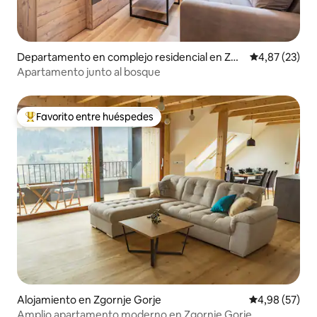
Departamento en complejo residencial en Zgo
Calificación 
4,87 (23)
rnje Gorje
Apartamento junto al bosque
Favorito entre huéspedes
Favorito entre los huéspedes más destacados
Alojamiento en Zgornje Gorje
Calificación p
4,98 (57)
Amplio apartamento moderno en Zgornje Gorje