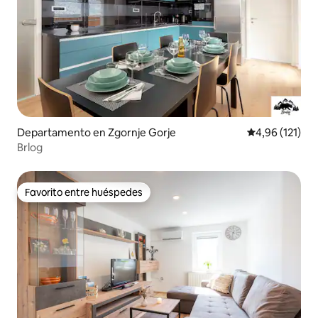
Departamento en Zgornje Gorje
Calificación p
4,96 (121)
Brlog
Favorito entre huéspedes
Favorito entre huéspedes