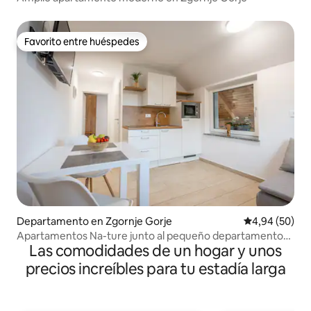
Favorito entre huéspedes
Favorito entre huéspedes
Departamento en Zgornje Gorje
Calificación p
4,94 (50)
Apartamentos Na-ture junto al pequeño departamento
Las comodidades de un hogar y unos
del río
precios increíbles para tu estadía larga