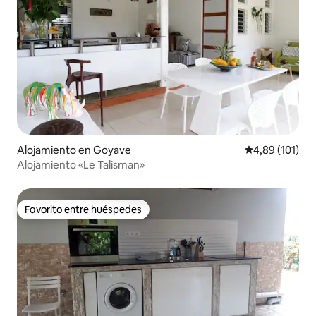
Alojamiento en Goyave
Calificación p
4,89 (101)
Alojamiento «Le Talisman»
Favorito entre huéspedes
Favorito entre huéspedes