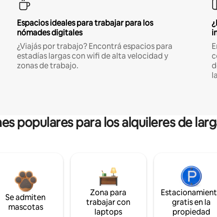
Espacios ideales para trabajar para los
¿
nómades digitales
i
¿Viajás por trabajo? Encontrá espacios para
E
estadías largas con wifi de alta velocidad y
c
zonas de trabajo.
d
l
es populares para los alquileres de lar
Zona para
Estacionamien
Se admiten
trabajar con
gratis en la
mascotas
laptops
propiedad