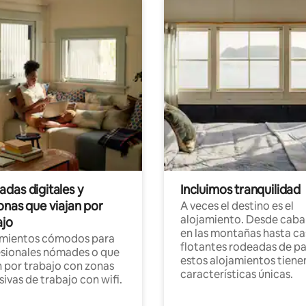
das digitales y
Incluimos tranquilidad
onas que viajan por
A veces el destino es el
alojamiento. Desde caba
ajo
en las montañas hasta ca
amientos cómodos para
flotantes rodeadas de pa
sionales nómades o que
estos alojamientos tiene
n por trabajo con zonas
características únicas.
sivas de trabajo con wifi.