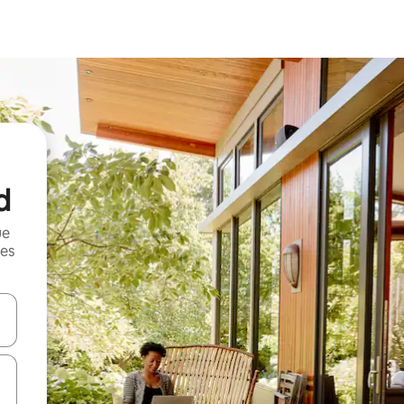
d
ue
mes
on las teclas de flecha hacia arriba y hacia abajo o explorá deslizando