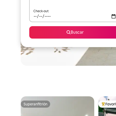
Check-out
Buscar
Superanfitrión
Favor
Superanfitrión
Favorito