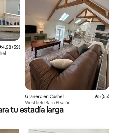
iones
Calificación promedio: 4,98 de 5. 59 evaluaciones
4,98 (59)
hel
Granero en Cashel
Calificación prome
5 (55)
Westfield Barn El salón
ra tu estadía larga