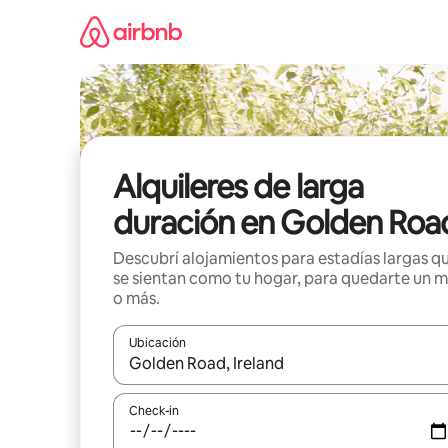
Ir
al
contenido
Alquileres de larga
duración en Golden Roa
Descubrí alojamientos para estadías largas q
se sientan como tu hogar, para quedarte un 
o más.
Ubicación
Cuando los resultados estén disponibles, navegá c
Check-in