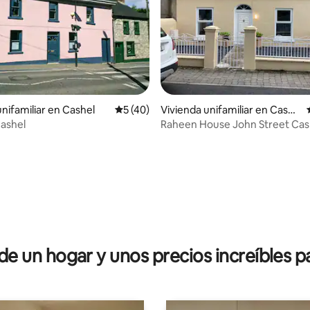
unifamiliar en Cashel
Calificación promedio: 5 de 5. 40 evaluac
5 (40)
Vivienda unifamiliar en Cashe
l
Cashel
Raheen House John Street Cas
dio: 5 de 5. 9 evaluaciones
 un hogar y unos precios increíbles pa