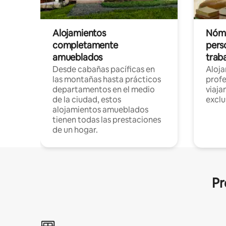
Alojamientos
Nóma
completamente
pers
amueblados
trab
Desde cabañas pacíficas en
Aloj
las montañas hasta prácticos
profe
departamentos en el medio
viaja
de la ciudad, estos
exclu
alojamientos amueblados
tienen todas las prestaciones
de un hogar.
Pr