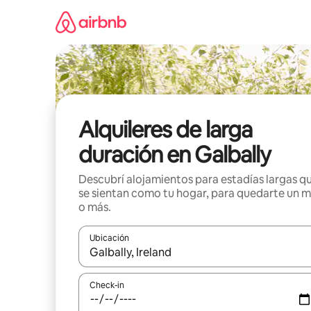
Ir
al
contenido
Alquileres de larga
duración en Galbally
Descubrí alojamientos para estadías largas q
se sientan como tu hogar, para quedarte un 
o más.
Ubicación
Cuando los resultados estén disponibles, navegá c
Check-in