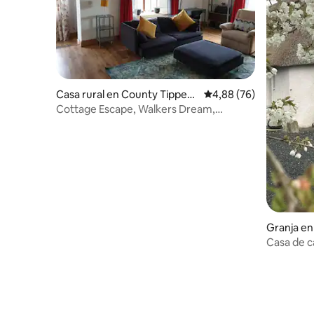
Casa rural en County Tippera
Calificación promedio:
4,88 (76)
ry
Cottage Escape, Walkers Dream,
Lisvernane, Aherlow.
Granja e
Casa de c
paja. Reti