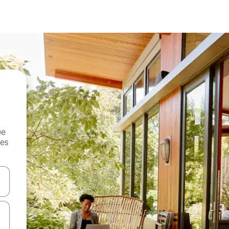
ue
mes
on las teclas de flecha hacia arriba y hacia abajo o explorá deslizando