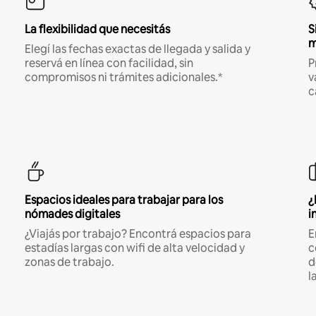
La flexibilidad que necesitás
S
m
Elegí las fechas exactas de llegada y salida y
reservá en línea con facilidad, sin
P
compromisos ni trámites adicionales.*
v
c
Espacios ideales para trabajar para los
¿
nómades digitales
i
¿Viajás por trabajo? Encontrá espacios para
E
estadías largas con wifi de alta velocidad y
c
zonas de trabajo.
d
l