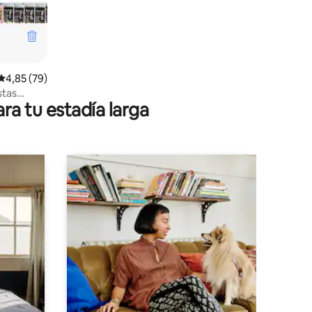
Calificación promedio: 4,85 de 5. 79 evaluaciones
4,85 (79)
stas
ra tu estadía larga