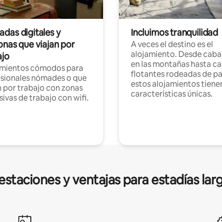
das digitales y
Incluimos tranquilidad
onas que viajan por
A veces el destino es el
alojamiento. Desde caba
ajo
en las montañas hasta ca
amientos cómodos para
flotantes rodeadas de pa
sionales nómades o que
estos alojamientos tiene
n por trabajo con zonas
características únicas.
sivas de trabajo con wifi.
estaciones y ventajas para estadías lar