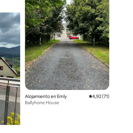
iones
Alojamiento en Emly
Calificación promedio
4,92 (71)
Ballyhone House