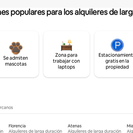
es populares para los alquileres de lar
Zona para
Estacionamien
Se admiten
trabajar con
gratis en la
mascotas
laptops
propiedad
ercanos
Florencia
Atenas
Mi
ón
Alquileres de larga duración
Alquileres de larga duración
Alq