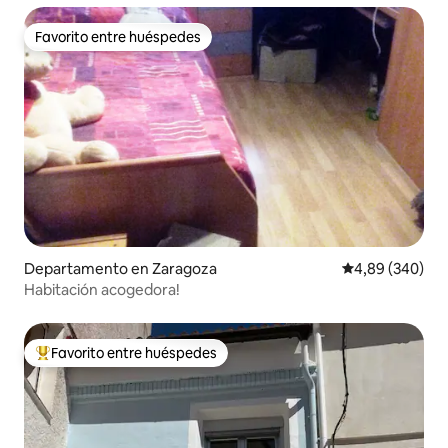
Favorito entre huéspedes
Favorito entre huéspedes
Departamento en Zaragoza
Calificación pr
4,89 (340)
Habitación acogedora!
Favorito entre huéspedes
Favorito entre los huéspedes más destacados