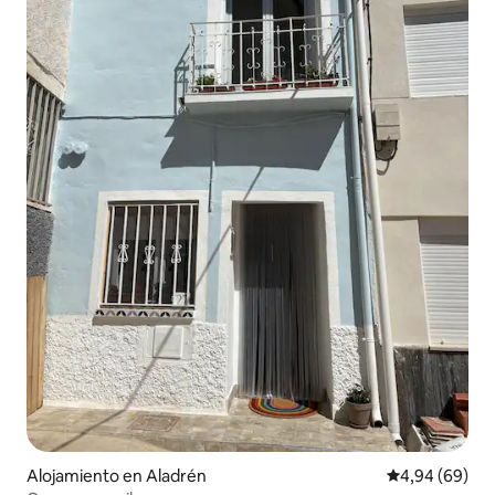
Alojamiento en Aladrén
Calificación p
4,94 (69)