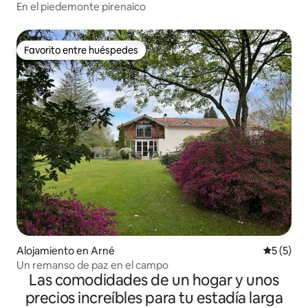
En el piedemonte pirenaico
Favorito entre huéspedes
Favorito entre huéspedes
Alojamiento en Arné
Calificac
5 (5)
Un remanso de paz en el campo
Las comodidades de un hogar y unos
precios increíbles para tu estadía larga