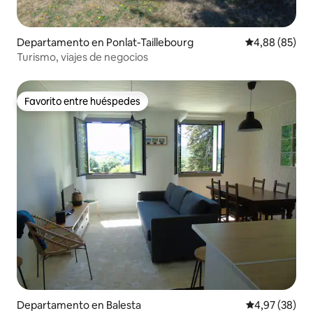
Departamento en Ponlat-Taillebourg
Calificación p
4,88 (85)
Turismo, viajes de negocios
Favorito entre huéspedes
Favorito entre huéspedes
Departamento en Balesta
Calificación p
4,97 (38)