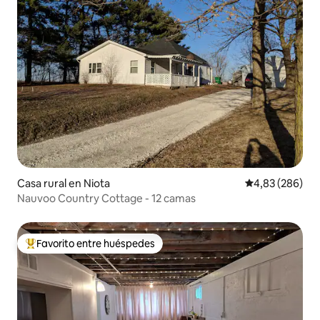
Casa rural en Niota
Calificación pr
4,83 (286)
Nauvoo Country Cottage - 12 camas
Favorito entre huéspedes
Favorito entre los huéspedes más destacados