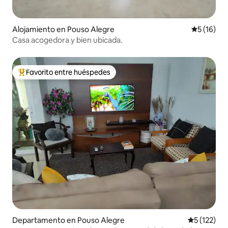
Alojamiento en Pouso Alegre
Calificaci
5 (16)
Casa acogedora y bien ubicada.
Favorito entre huéspedes
Favorito entre los huéspedes más destacados
Departamento en Pouso Alegre
Calificació
5 (122)