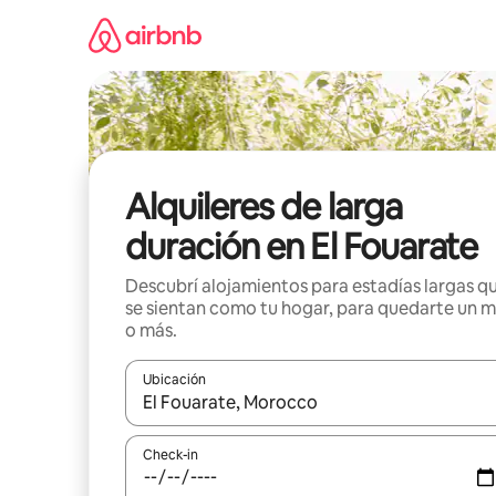
Ir
al
contenido
Alquileres de larga
duración en El Fouarate
Descubrí alojamientos para estadías largas q
se sientan como tu hogar, para quedarte un 
o más.
Ubicación
Cuando los resultados estén disponibles, navegá c
Check-in