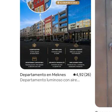
Departamento en Meknes
Calificación promedio:
4,92 (26)
Departamento luminoso con aire
acondicionado Marjane 2