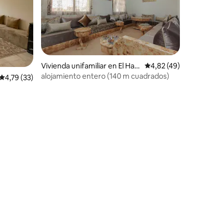
Vivienda unifamiliar en El Haje
Calificación promedio:
4,82 (49)
b
alojamiento entero (140 m cuadrados)
Calificación promedio: 4,79 de 5. 33 evaluaciones
4,79 (33)