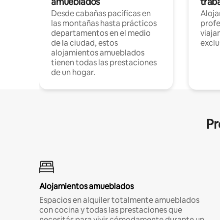
amueblados
trab
Desde cabañas pacíficas en
Aloj
las montañas hasta prácticos
profe
departamentos en el medio
viaja
de la ciudad, estos
exclu
alojamientos amueblados
tienen todas las prestaciones
de un hogar.
Pr
Alojamientos amueblados
Espacios en alquiler totalmente amueblados
con cocina y todas las prestaciones que
necesitás para vivir cómodamente durante un