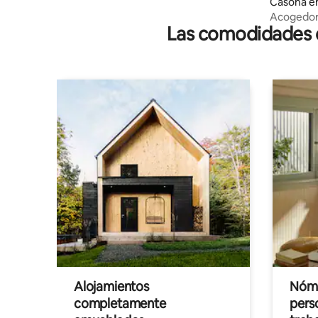
Casona en
Acogedora
Las comodidades de
árabes
Alojamientos
Nóma
completamente
pers