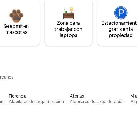
Zona para
Estacionamien
Se admiten
trabajar con
gratis en la
mascotas
laptops
propiedad
ercanos
Florencia
Atenas
Mi
ón
Alquileres de larga duración
Alquileres de larga duración
Alq