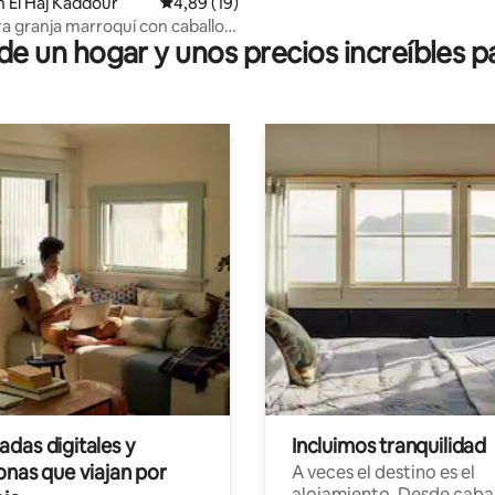
 El Haj Kaddour
Calificación promedio: 4,89 de 5. 19 evaluac
4,89 (19)
 granja marroquí con caballos
 un hogar y unos precios increíbles pa
das digitales y
Incluimos tranquilidad
onas que viajan por
A veces el destino es el
alojamiento. Desde caba