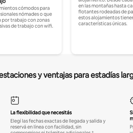
ajo
en las montañas hasta ca
amientos cómodos para
flotantes rodeadas de pa
sionales nómades o que
estos alojamientos tiene
n por trabajo con zonas
características únicas.
sivas de trabajo con wifi.
estaciones y ventajas para estadías lar
La flexibilidad que necesitás
S
m
Elegí las fechas exactas de llegada y salida y
reservá en línea con facilidad, sin
P
compromisos ni trámites adicionales.*
v