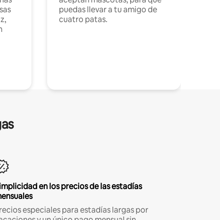
sas
puedas llevar a tu amigo de
z,
cuatro patas.
n
gas
implicidad en los precios de las estadías
ensuales
recios especiales para estadías largas por
acaciones y un único pago mensual sin