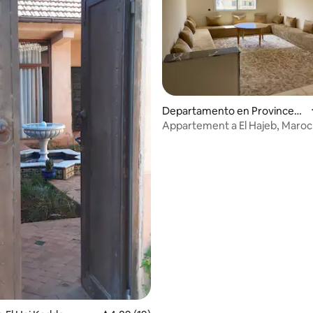
Departamento en Province
d'El Hajeb
Appartement a El Hajeb, Maroc
 4,92 de 5. 26 evaluaciones