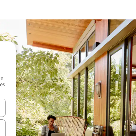
ue
mes
on las teclas de flecha hacia arriba y hacia abajo o explorá deslizando