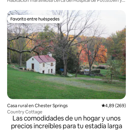
Habitación maravillosa cerca del Hospital de Pottstown y
Limerick
Favorito entre huéspedes
Favorito entre huéspedes
Casa rural en Chester Springs
Calificación pr
4,89 (269)
Country Cottage
Las comodidades de un hogar y unos
precios increíbles para tu estadía larga