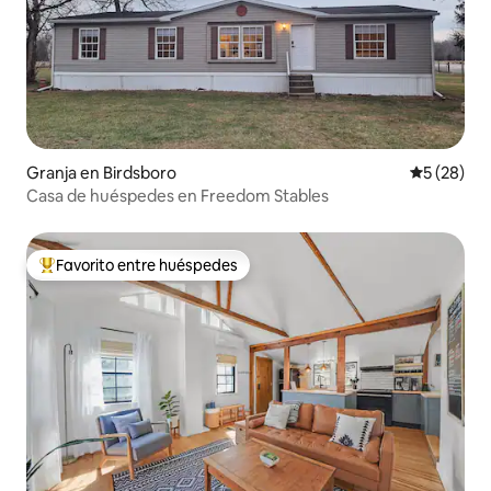
Granja en Birdsboro
Calificaci
5 (28)
Casa de huéspedes en Freedom Stables
Favorito entre huéspedes
Favorito entre los huéspedes más destacados