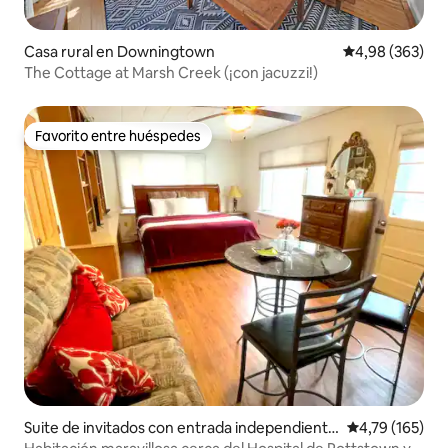
Casa rural en Downingtown
Calificación pr
4,98 (363)
The Cottage at Marsh Creek (¡con jacuzzi!)
Favorito entre huéspedes
Favorito entre huéspedes
Suite de invitados con entrada independiente
Calificación p
4,79 (165)
en Pottstown