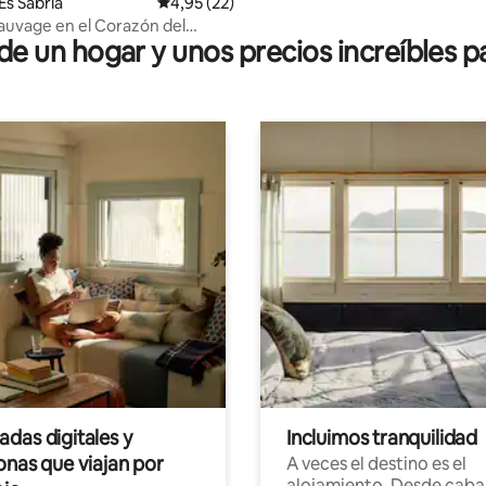
Es Sabria
Calificación promedio: 4,95 de 5. 22 evaluac
4,95 (22)
auvage en el Corazón del
 un hogar y unos precios increíbles pa
Dunas Insólitas
das digitales y
Incluimos tranquilidad
onas que viajan por
A veces el destino es el
alojamiento. Desde caba