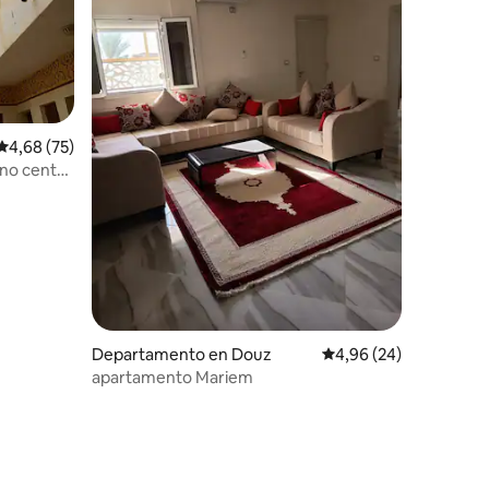
Calificación promedio: 4,68 de 5. 75 evaluaciones
4,68 (75)
eno centro
Departamento en Douz
Calificación promedio:
4,96 (24)
apartamento Mariem