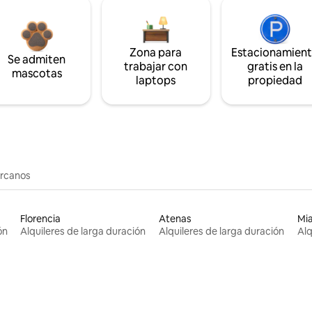
Zona para
Estacionamien
Se admiten
trabajar con
gratis en la
mascotas
laptops
propiedad
ercanos
Florencia
Atenas
Mi
ón
Alquileres de larga duración
Alquileres de larga duración
Alq