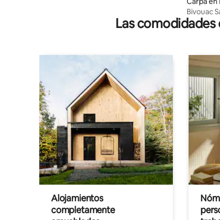
Carpa en 
Bivouac S
Las comodidades de
Desierto 
Alojamientos
Nóma
completamente
pers