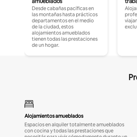
amueblados
trab
Desde cabañas pacíficas en
Aloj
las montañas hasta prácticos
profe
departamentos en el medio
viaja
de la ciudad, estos
exclu
alojamientos amueblados
tienen todas las prestaciones
de un hogar.
Pr
Alojamientos amueblados
Espacios en alquiler totalmente amueblados
con cocina y todas las prestaciones que
necesitás para vivir cómodamente durante un