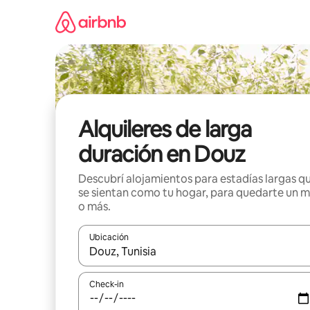
Ir
al
contenido
Alquileres de larga
duración en Douz
Descubrí alojamientos para estadías largas q
se sientan como tu hogar, para quedarte un 
o más.
Ubicación
Cuando los resultados estén disponibles, navegá c
Check-in