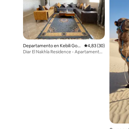
Departamento en Kebili Gov
Calificación promedio:
4,83 (30)
ernorate
Diar El Nakhla Residence - Apartamento
muy bonito