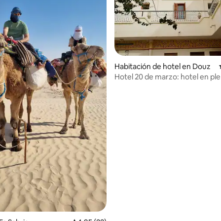
Habitación de hotel en Douz
Hotel 20 de marzo: hotel en pl
 4,83 de 5. 30 evaluaciones
de Douz