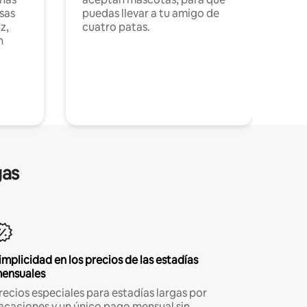
sas
puedas llevar a tu amigo de
z,
cuatro patas.
n
gas
implicidad en los precios de las estadías
ensuales
recios especiales para estadías largas por
acaciones y un único pago mensual sin