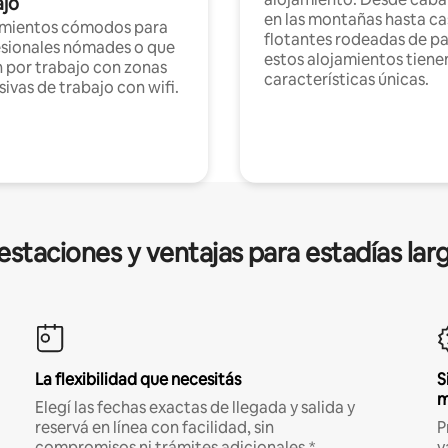
ajo
en las montañas hasta ca
amientos cómodos para
flotantes rodeadas de pa
sionales nómades o que
estos alojamientos tiene
n por trabajo con zonas
características únicas.
sivas de trabajo con wifi.
estaciones y ventajas para estadías lar
La flexibilidad que necesitás
S
m
Elegí las fechas exactas de llegada y salida y
reservá en línea con facilidad, sin
P
compromisos ni trámites adicionales.*
v