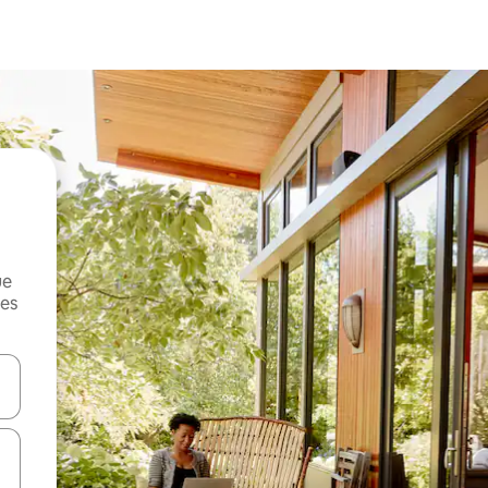
ue
mes
on las teclas de flecha hacia arriba y hacia abajo o explorá deslizando