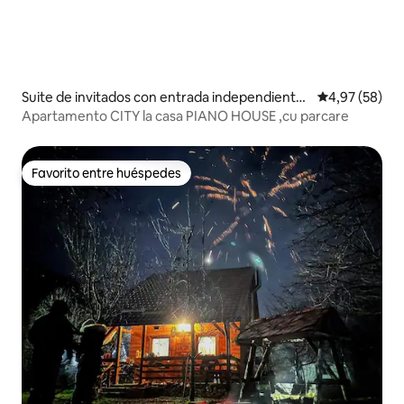
Suite de invitados con entrada independiente
Calificación p
4,97 (58)
en Alba Iulia
Apartamento CITY la casa PIANO HOUSE ,cu parcare
Favorito entre huéspedes
Favorito entre huéspedes