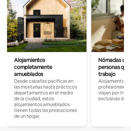
Alojamientos
Nómadas digit
completamente
personas que 
amueblados
trabajo
Desde cabañas pacíficas en
Alojamientos 
las montañas hasta prácticos
profesionales 
departamentos en el medio
viajan por trab
de la ciudad, estos
exclusivas de t
alojamientos amueblados
tienen todas las prestaciones
de un hogar.