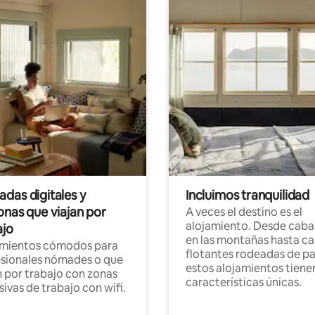
das digitales y
Incluimos tranquilidad
onas que viajan por
A veces el destino es el
alojamiento. Desde caba
ajo
en las montañas hasta ca
amientos cómodos para
flotantes rodeadas de pa
sionales nómades o que
estos alojamientos tiene
n por trabajo con zonas
características únicas.
sivas de trabajo con wifi.