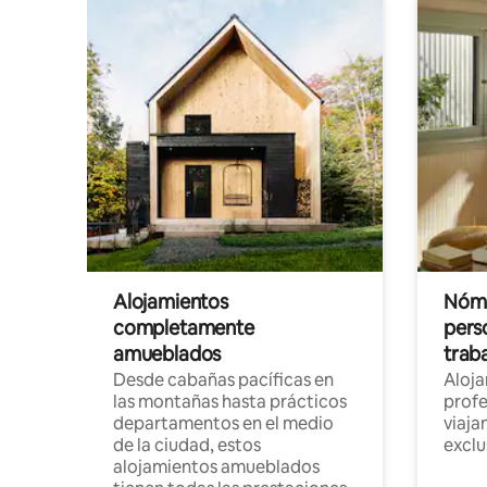
Alojamientos
Nóma
completamente
pers
amueblados
trab
Desde cabañas pacíficas en
Aloj
las montañas hasta prácticos
profe
departamentos en el medio
viaja
de la ciudad, estos
exclu
alojamientos amueblados