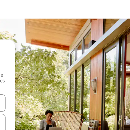
ue
mes
on las teclas de flecha hacia arriba y hacia abajo o explorá deslizando