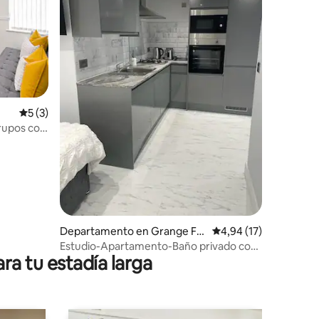
iones
Calificación promedio: 5 de 5. 3 evaluaciones
5 (3)
grupos con
Departamento en Grange Far
Calificación promedio:
4,94 (17)
m
Estudio-Apartamento-Baño privado con
ra tu estadía larga
ducha-Sin vis