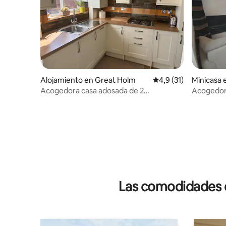
Alojamiento en Great Holm
Calificación promedio
4,9 (31)
Minicasa 
Acogedora casa adosada de 2
Acogedora
dormitorios junto al lago
Stratford
Las comodidades de