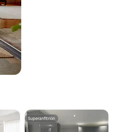
Superanfitrión
Superanfitrión