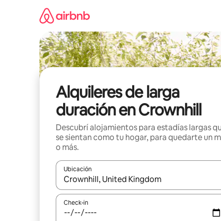
Ir
al
contenido
Alquileres de larga
duración en Crownhill
Descubrí alojamientos para estadías largas q
se sientan como tu hogar, para quedarte un 
o más.
Ubicación
Cuando los resultados estén disponibles, navegá c
Check-in