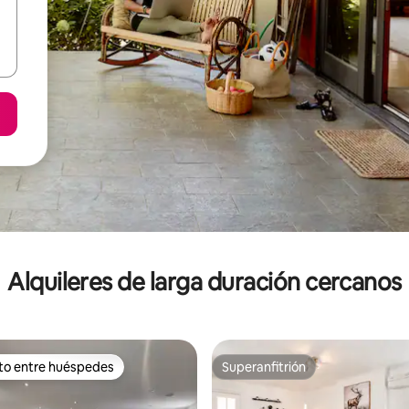
Alquileres de larga duración cercanos
ito entre huéspedes
Superanfitrión
 entre los huéspedes más destacados
Superanfitrión