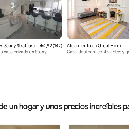
: 4,9 de 5. 31 evaluaciones
en Stony Stratford
Calificación promedio: 4,92 de 5. 142 evaluac
4,92 (142)
Alojamiento en Great Holm
 casa privada en Stony
Casa ideal para contratistas y 
estacionamiento
 un hogar y unos precios increíbles pa