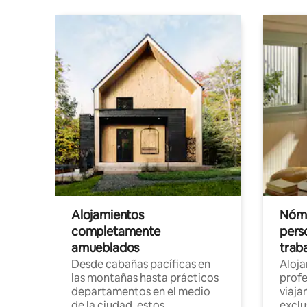
Alojamientos
Nóma
completamente
pers
amueblados
trab
Desde cabañas pacíficas en
Aloj
las montañas hasta prácticos
profe
departamentos en el medio
viaja
de la ciudad, estos
exclu