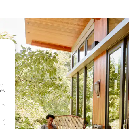
ue
mes
on las teclas de flecha hacia arriba y hacia abajo o explorá deslizando