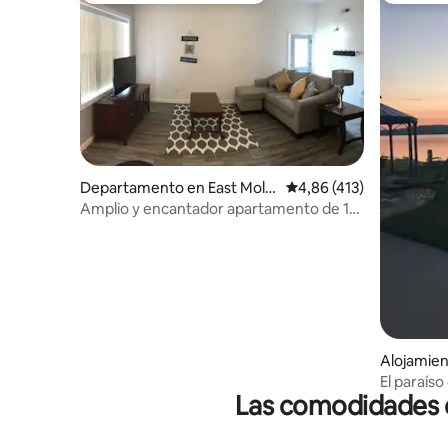
Departamento en East Molin
Calificación promedio: 
4,86 (413)
e
Amplio y encantador apartamento de 1
dormitorio n.º 1
Alojamien
El paraíso 
Las comodidades de