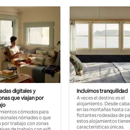
das digitales y
Incluimos tranquilidad
onas que viajan por
A veces el destino es el
alojamiento. Desde caba
ajo
en las montañas hasta ca
amientos cómodos para
flotantes rodeadas de pa
sionales nómades o que
estos alojamientos tiene
n por trabajo con zonas
características únicas.
sivas de trabajo con wifi.