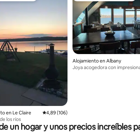
4,86 de 5. 413 evaluaciones
Alojamiento en Albany
Joya acogedora con impresion
vistas al río Mississippi
to en Le Claire
Calificación promedio: 4,89 de 5. 106 evaluac
4,89 (106)
de los ríos
 un hogar y unos precios increíbles pa