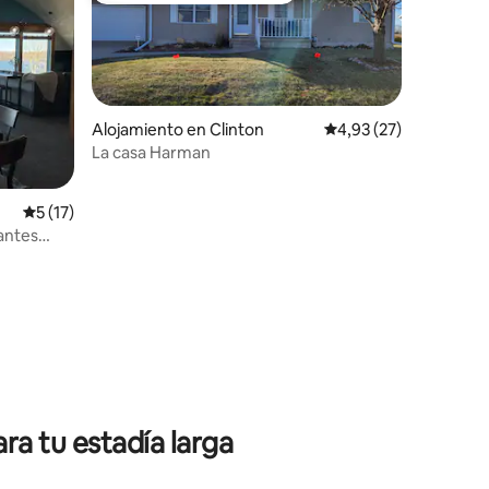
Alojamiento en Clinton
Calificación promedio:
4,93 (27)
La casa Harman
Calificación promedio: 5 de 5. 17 evaluaciones
5 (17)
antes
iones
ra tu estadía larga