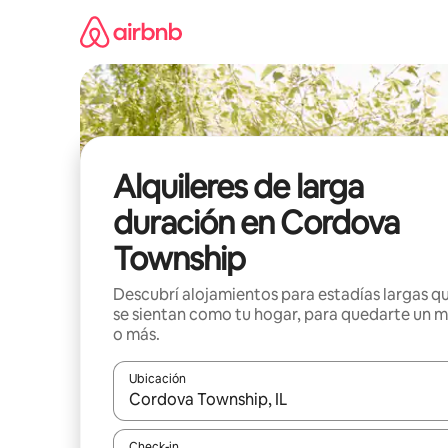
Ir
al
contenido
Alquileres de larga
duración en Cordova
Township
Descubrí alojamientos para estadías largas q
se sientan como tu hogar, para quedarte un 
o más.
Ubicación
Cuando los resultados estén disponibles, navegá c
Check-in