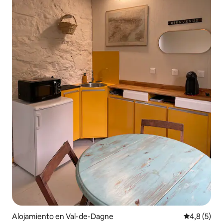
Alojamiento en Val-de-Dagne
Calificació
4,8 (5)