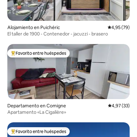
Alojamiento en Puichéric
Calificación p
4,95 (79)
El taller de 1900 - Contenedor - jacuzzi - brasero
Favorito entre huéspedes
Favorito entre los huéspedes más destacados
Departamento en Comigne
Calificación 
4,97 (33)
Apartamento «La Cigalière»
Favorito entre huéspedes
Favorito entre los huéspedes más destacados