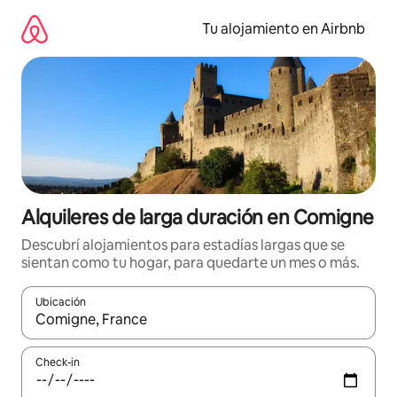
Ir
al
Tu alojamiento en Airbnb
contenido
Alquileres de larga duración en Comigne
Descubrí alojamientos para estadías largas que se
sientan como tu hogar, para quedarte un mes o más.
Ubicación
Cuando los resultados estén disponibles, navegá con las teclas 
Check-in