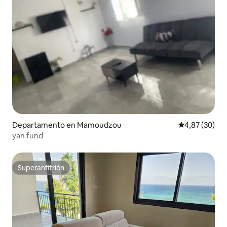
Departamento en Mamoudzou
Calificación p
4,87 (30)
yan fund
Superanfitrión
Superanfitrión