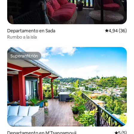
Departamento en Sada
Calificación p
4,94 (36)
Rumbo a la isla
Superanfitrión
Superanfitrión
Departamento en M'Tsangamouji
Calificac
5 (5)