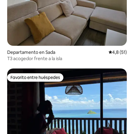
Departamento en Sada
Calificación
4,8 (51)
T3 acogedor frente a la isla
Favorito entre huéspedes
Favorito entre huéspedes