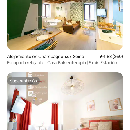
Alojamiento en Champagne-sur-Seine
Calificación pr
4,83 (260)
Escapada relajante | Casa Balneoterapia | 5 min Estación
de tren
Superanfitrión
Superanfitrión