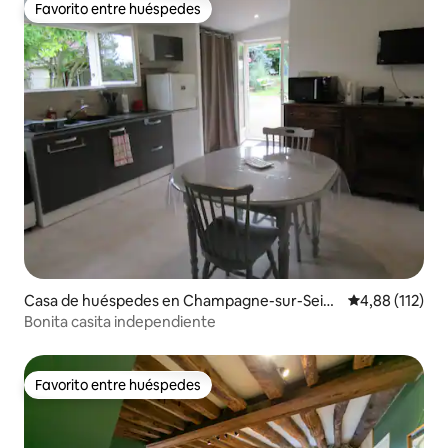
Favorito entre huéspedes
Favorito entre huéspedes
Casa de huéspedes en Champagne-sur-Sein
Calificación p
4,88 (112)
e
Bonita casita independiente
Favorito entre huéspedes
Favorito entre huéspedes