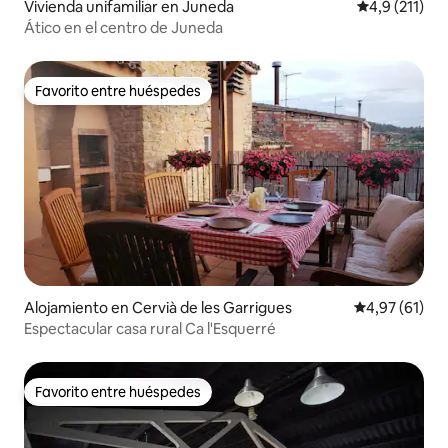
Vivienda unifamiliar en Juneda
Calificación 
4,9 (211)
Ático en el centro de Juneda
Favorito entre huéspedes
Favorito entre huéspedes
Alojamiento en Cervià de les Garrigues
Calificación 
4,97 (61)
Espectacular casa rural Ca l'Esquerré
Favorito entre huéspedes
Favorito entre huéspedes