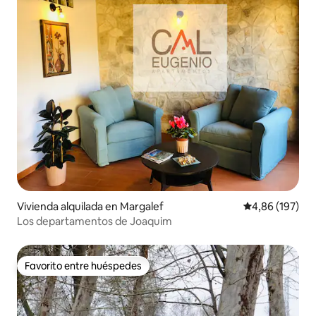
Vivienda alquilada en Margalef
Calificación pr
4,86 (197)
Los departamentos de Joaquim
Favorito entre huéspedes
Favorito entre huéspedes