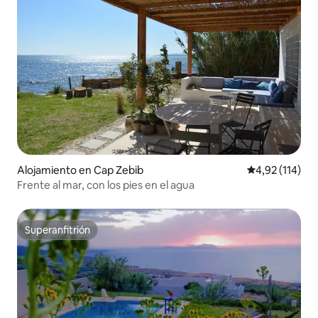
Alojamiento en Cap Zebib
Calificación p
4,92 (114)
Frente al mar, con los pies en el agua
Superanfitrión
Superanfitrión