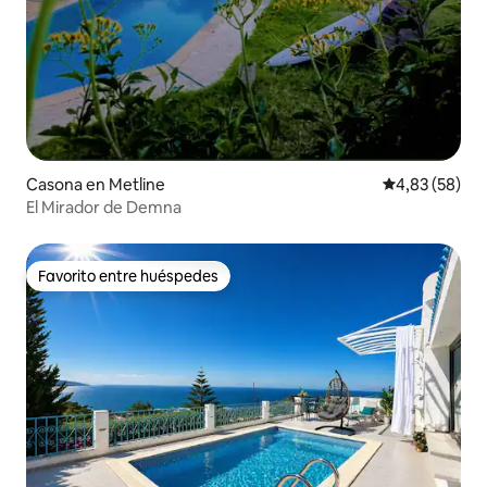
Casona en Metline
Calificación p
4,83 (58)
El Mirador de Demna
Favorito entre huéspedes
Favorito entre huéspedes