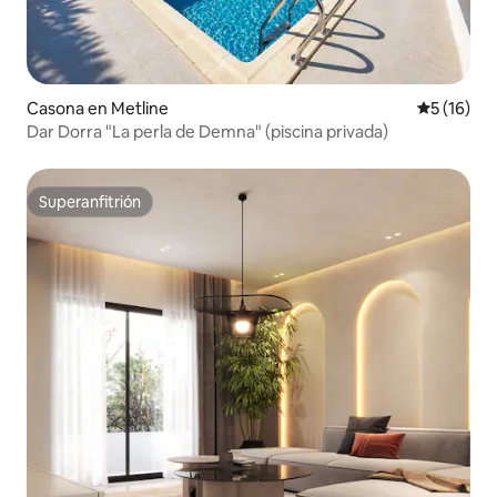
Casona en Metline
Calificaci
5 (16)
Dar Dorra "La perla de Demna" (piscina privada)
Superanfitrión
Superanfitrión