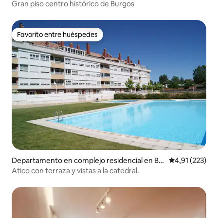
os
Gran piso centro histórico de Burgos
Favorito entre huéspedes
Favorito entre huéspedes
Departamento en complejo residencial en Bu
Calificación p
4,91 (223)
rgos
Atico con terraza y vistas a la catedral.