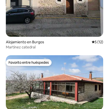
Alojamiento en Burgos
Calificaci
5 (12)
Martínez catedral
Favorito entre huéspedes
Favorito entre huéspedes