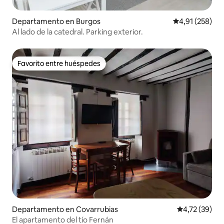
Departamento en Burgos
Calificación p
4,91 (258)
Al lado de la catedral. Parking exterior.
Favorito entre huéspedes
Favorito entre huéspedes
Departamento en Covarrubias
Calificación 
4,72 (39)
El apartamento del tío Fernán