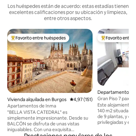
Los huéspedes están de acuerdo: estas estadías tienen
excelentes calificaciones por su ubicación y limpieza,
entre otros aspectos.
Favorito entre huéspedes
Favorito entre
Favorito entre los huéspedes más destacados
Favorito entre l
Departamento en
Gran Piso 7 pax y 
Vivienda alquilada en Burgos
Calificación promedio: 4,97 de 5
4,97 (151)
Catedral
Este alojamiento e
Apartamentos de Inma
140 m2 situada en e
"BELLA VISTA CATEDRAL" es
de 9 plantas, y con
simplemente impresionante. Desde su
privilegiadas y esp
BALCÓN se disfruta de unas vistas
casco antiguo de l
inigualables. Con una exquisita
un espacio recién
decoración conjuga comodidad y diseño