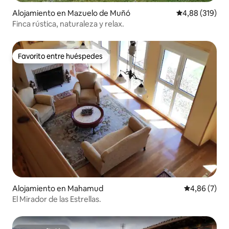
Alojamiento en Mazuelo de Muñó
Calificación pr
4,88 (319)
Finca rústica, naturaleza y relax.
Favorito entre huéspedes
Favorito entre huéspedes
Alojamiento en Mahamud
Calificación
4,86 (7)
El Mirador de las Estrellas.