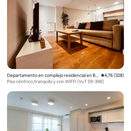
Departamento en complejo residencial en Bu
Calificación pr
4,76 (328)
rgos
Piso céntrico,tranquilo y con WIFFI (VuT 09-398)