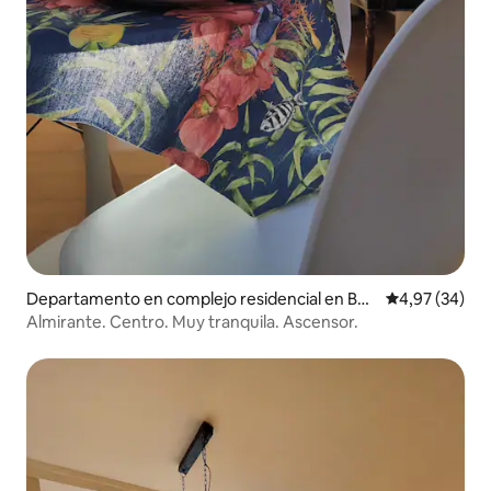
Departamento en complejo residencial en Bur
Calificación p
4,97 (34)
gos
Almirante. Centro. Muy tranquila. Ascensor.