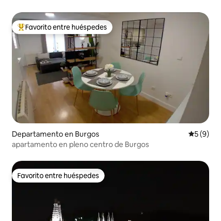
Favorito entre huéspedes
Favorito entre los huéspedes más destacados
Departamento en Burgos
Calificac
5 (9)
apartamento en pleno centro de Burgos
Favorito entre huéspedes
Favorito entre huéspedes