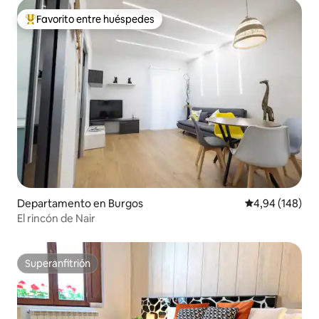
Favorito entre huéspedes
Favorito entre los huéspedes más destacados
Departamento en Burgos
Calificación pr
4,94 (148)
El rincón de Nair
Superanfitrión
Superanfitrión