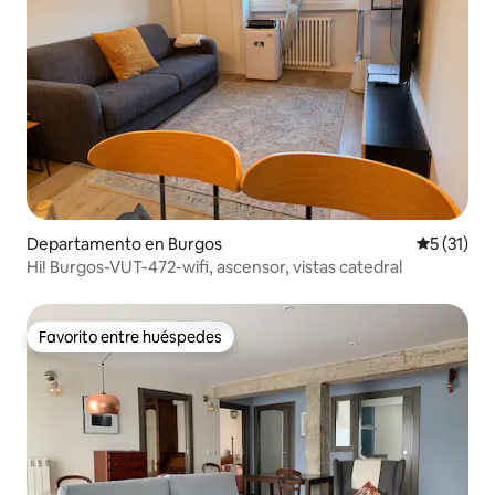
Departamento en Burgos
Calificaci
5 (31)
Hi! Burgos-VUT-472-wifi, ascensor, vistas catedral
Favorito entre huéspedes
Favorito entre huéspedes