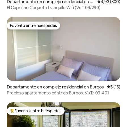
Departamento en complejo residencial en Bu
Calificación pr
4,93 (300)
rgos
El Capricho Coqueto tranquilo Wifi (VuT 09/290)
Favorito entre huéspedes
Favorito entre huéspedes
Departamento en complejo residencial en Burgos
Calificaci
5 (15)
Precioso apartamento céntrico Burgos. VuT.: 09-401
Favorito entre huéspedes
Favorito entre los huéspedes más destacados