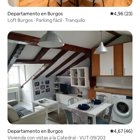
Departamento en Burgos
Calificación p
4,96 (23)
Loft Burgos · Parking fácil · Tranquilo
Departamento en Burgos
Calificación 
4,67 (46)
Vivienda con vistas a la Catedral - VUT-09/203