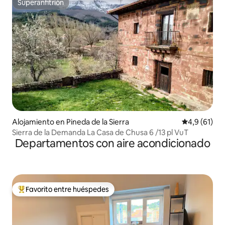
Superanfitrión
Superanfitrión
Alojamiento en Pineda de la Sierra
Calificación
4,9 (61)
Sierra de la Demanda La Casa de Chusa 6 /13 pl VuT
Departamentos con aire acondicionado
Favorito entre huéspedes
Favorito entre los huéspedes más destacados