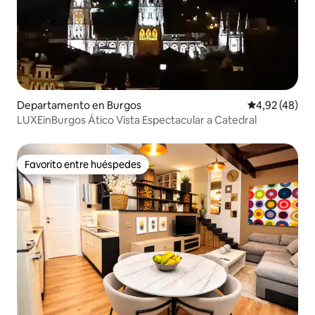
Departamento en Burgos
Calificación 
4,92 (48)
LUXEinBurgos Ático Vista Espectacular a Catedral
Favorito entre huéspedes
Favorito entre huéspedes