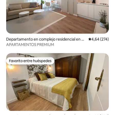
Departamento en complejo residencial en Q
Calificación pr
4,64 (274)
uintanadueñas
APARTAMENTOS PREMIUM
Favorito entre huéspedes
Favorito entre huéspedes