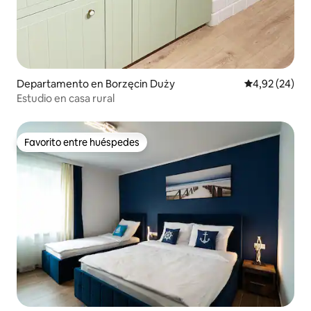
Departamento en Borzęcin Duży
Calificación p
4,92 (24)
Estudio en casa rural
Favorito entre huéspedes
Favorito entre huéspedes