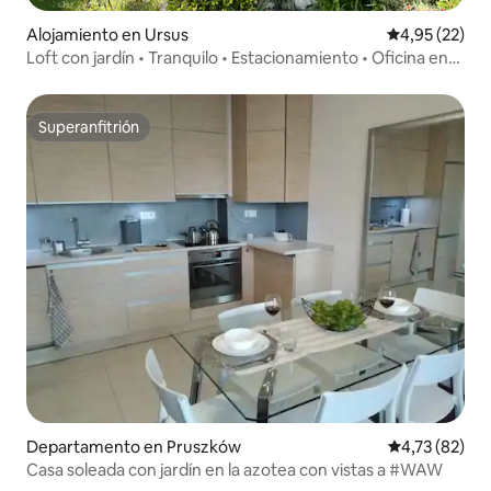
Alojamiento en Ursus
Calificación 
4,95 (22)
Loft con jardín • Tranquilo • Estacionamiento • Oficina en
casa
Superanfitrión
Superanfitrión
Departamento en Pruszków
Calificación 
4,73 (82)
Casa soleada con jardín en la azotea con vistas a #WAW