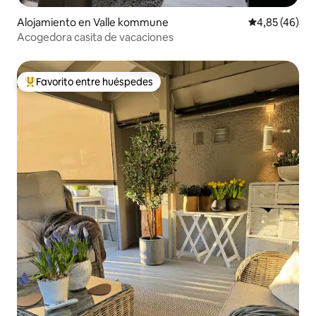
Alojamiento en Valle kommune
Calificación 
4,85 (46)
Acogedora casita de vacaciones
Favorito entre huéspedes
Favorito entre los huéspedes más destacados