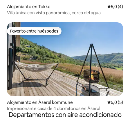
Alojamiento en Tokke
Calificació
5,0 (4)
Villa única con vista panorámica, cerca del agua
Favorito entre huéspedes
Favorito entre huéspedes
Alojamiento en Åseral kommune
Calificació
5,0 (5)
Impresionante casa de 4 dormitorios en Åseral
Departamentos con aire acondicionado