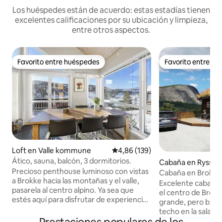
Los huéspedes están de acuerdo: estas estadías tienen
excelentes calificaciones por su ubicación y limpieza,
entre otros aspectos.
Favorito entre huéspedes
Favorito entre h
Favorito entre huéspedes
Favorito entre h
Loft en Valle kommune
Calificación promedio: 4,86 de 5
4,86 (139)
Ático, sauna, balcón, 3 dormitorios.
Cabaña en Ryssta
Precioso penthouse luminoso con vistas
Cabaña en Brokke/
a Brokke hacia las montañas y el valle,
8 personas
Excelente cabaña
pasarela al centro alpino. Ya sea que
el centro de Brokk
estés aquí para disfrutar de experiencias
grande, pero bien u
o para pasar una noche en Brokke -
techo en la sala de
Suleskar, esperamos y creemos que
cabaña se sienta e