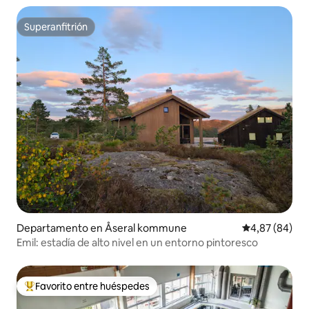
Superanfitrión
Superanfitrión
Departamento en Åseral kommune
Calificación p
4,87 (84)
Emil: estadía de alto nivel en un entorno pintoresco
Favorito entre huéspedes
Favorito entre los huéspedes más destacados