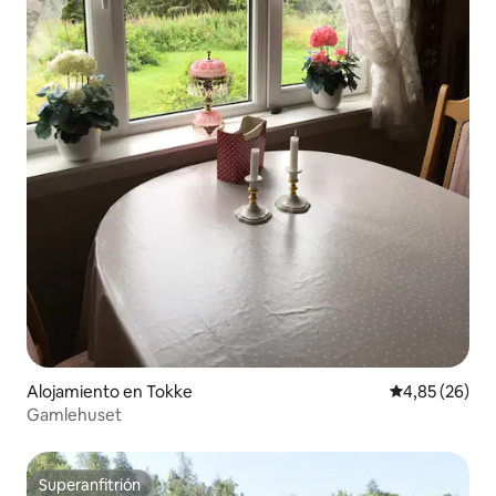
Alojamiento en Tokke
Calificación p
4,85 (26)
Gamlehuset
Superanfitrión
Superanfitrión