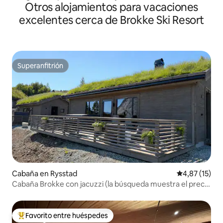
Otros alojamientos para vacaciones
desde la casa
excelentes cerca de Brokke Ski Resort
Superanfitrión
Superanfitrión
Cabaña en Rysstad
Calificación 
4,87 (15)
Cabaña Brokke con jacuzzi (la búsqueda muestra el precio
con limpieza incluida)
Favorito entre huéspedes
Favorito entre los huéspedes más destacados