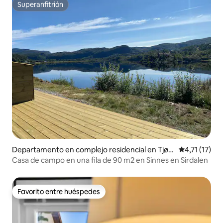
Superanfitrión
Superanfitrión
Departamento en complejo residencial en Tjør
Calificación 
4,71 (17)
hom
Casa de campo en una fila de 90 m2 en Sinnes en Sirdalen
Favorito entre huéspedes
Favorito entre huéspedes