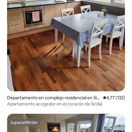
Departamento en complejo residencial en Sir
Calificación p
4,77 (132)
dal kommune
Apartamento acogedor en el corazón de Sirdal.
Superanfitrión
Superanfitrión