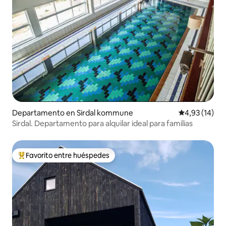
Departamento en Sirdal kommune
Calificación 
4,93 (14)
Sirdal. Departamento para alquilar ideal para familias
Favorito entre huéspedes
Favorito entre los huéspedes más destacados