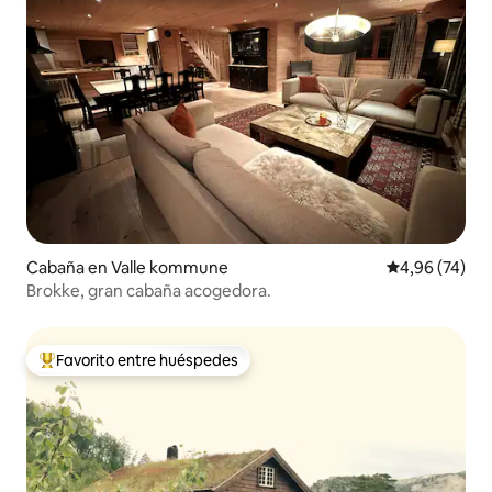
Cabaña en Valle kommune
Calificación p
4,96 (74)
Brokke, gran cabaña acogedora.
Favorito entre huéspedes
Favorito entre los huéspedes más destacados