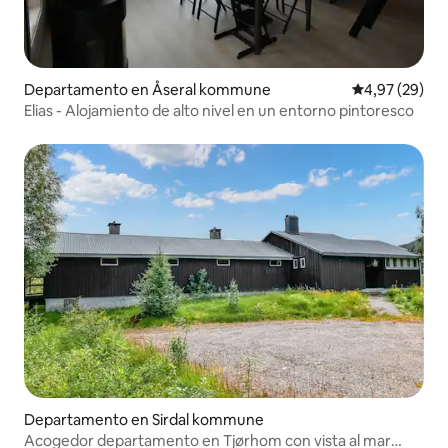
Departamento en Åseral kommune
Calificación p
4,97 (29)
Elias - Alojamiento de alto nivel en un entorno pintoresco
Departamento en Sirdal kommune
Acogedor departamento en Tjørhom con vista al mar