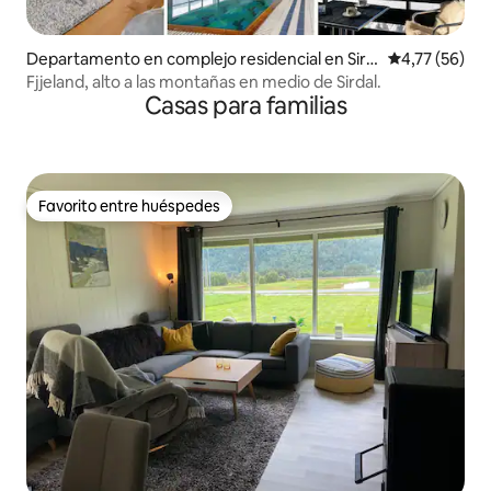
Departamento en complejo residencial en Sird
Calificación 
4,77 (56)
al kommune
Fjjeland, alto a las montañas en medio de Sirdal.
Casas para familias
Favorito entre huéspedes
Favorito entre huéspedes