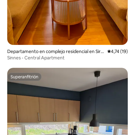
Departamento en complejo residencial en Sird
Calificación 
4,74 (19)
al kommune
Sinnes - Central Apartment
Superanfitrión
Superanfitrión