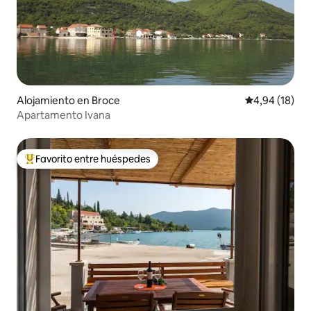
Alojamiento en Broce
Calificación 
4,94 (18)
Apartamento Ivana
Favorito entre huéspedes
Favorito entre los huéspedes más destacados