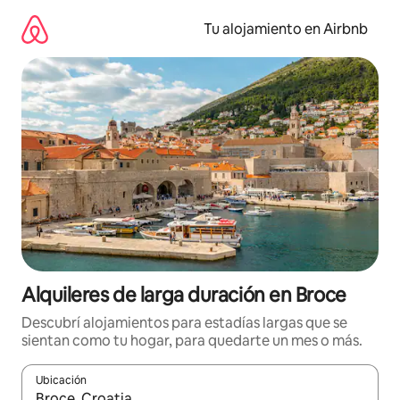
Ir
al
Tu alojamiento en Airbnb
contenido
Alquileres de larga duración en Broce
Descubrí alojamientos para estadías largas que se
sientan como tu hogar, para quedarte un mes o más.
Ubicación
Cuando los resultados estén disponibles, navegá con las teclas 