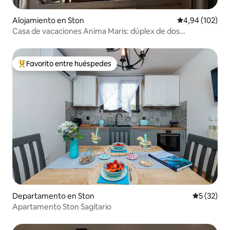
Alojamiento en Ston
Calificación pr
4,94 (102)
Casa de vacaciones Anima Maris: dúplex de dos
dormitorios con terraza y vistas al mar
Favorito entre huéspedes
Favorito entre los huéspedes más destacados
Departamento en Ston
Calificaci
5 (32)
Apartamento Ston Sagitario