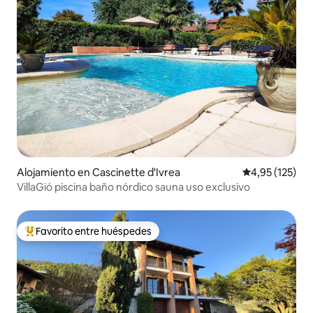
Alojamiento en Cascinette d'Ivrea
Calificación p
4,95 (125)
VillaGió piscina baño nórdico sauna uso exclusivo
Favorito entre huéspedes
Favorito entre los huéspedes más destacados