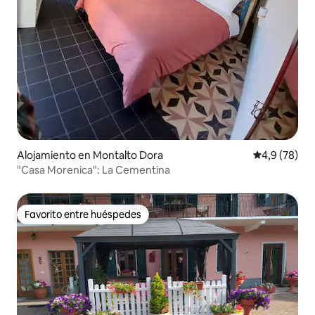
Alojamiento en Montalto Dora
Calificación
4,9 (78)
"Casa Morenica": La Cementina
Favorito entre huéspedes
Favorito entre huéspedes