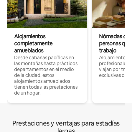
Alojamientos
Nómadas digit
completamente
personas que 
amueblados
trabajo
Desde cabañas pacíficas en
Alojamientos 
las montañas hasta prácticos
profesionales 
departamentos en el medio
viajan por trab
de la ciudad, estos
exclusivas de t
alojamientos amueblados
tienen todas las prestaciones
de un hogar.
Prestaciones y ventajas para estadías
largas