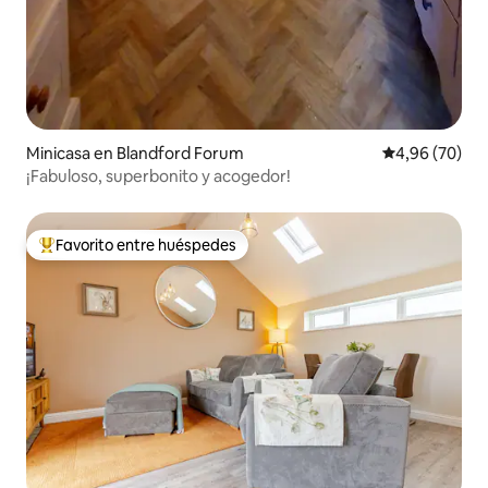
Minicasa en Blandford Forum
Calificación p
4,96 (70)
¡Fabuloso, superbonito y acogedor!
Favorito entre huéspedes
Favorito entre los huéspedes más destacados