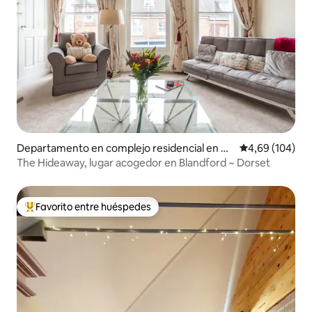
Departamento en complejo residencial en Bl
Calificación pr
4,69 (104)
andford Forum
The Hideaway, lugar acogedor en Blandford ~ Dorset
Favorito entre huéspedes
Favorito entre los huéspedes más destacados