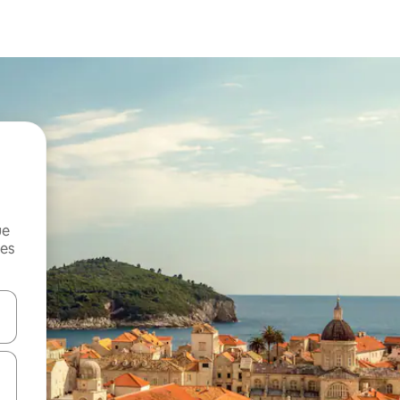
ue
mes
on las teclas de flecha hacia arriba y hacia abajo o explorá deslizando