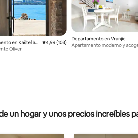
Departamento en Vranjic
ento en Kaštel Su
Calificación promedio: 4,99 de 5. 103 evaluac
4,99 (103)
Apartamento moderno y acog
nto Oliver
Vranjic, cerca de Split
4,97 de 5. 118 evaluaciones
 un hogar y unos precios increíbles pa