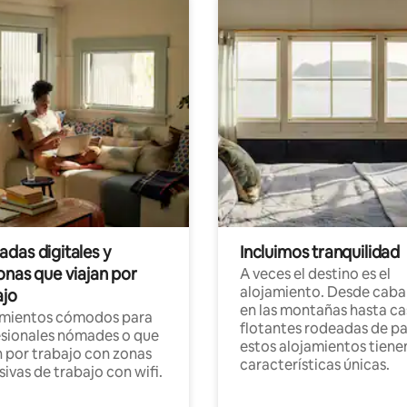
das digitales y
Incluimos tranquilidad
onas que viajan por
A veces el destino es el
alojamiento. Desde caba
ajo
en las montañas hasta ca
amientos cómodos para
flotantes rodeadas de pa
sionales nómades o que
estos alojamientos tiene
n por trabajo con zonas
características únicas.
sivas de trabajo con wifi.