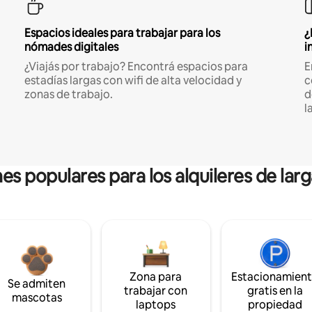
Espacios ideales para trabajar para los
¿
nómades digitales
i
¿Viajás por trabajo? Encontrá espacios para
E
estadías largas con wifi de alta velocidad y
c
zonas de trabajo.
d
l
es populares para los alquileres de lar
Zona para
Estacionamien
Se admiten
trabajar con
gratis en la
mascotas
laptops
propiedad