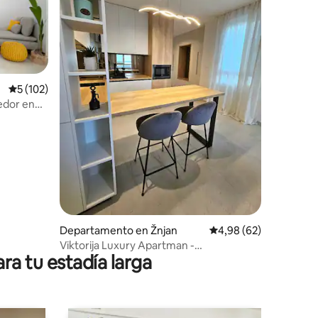
Calificación promedio: 5 de 5. 102 evaluaciones
5 (102)
iones
edor en
Departamento en Žnjan
Calificación promedio:
4,98 (62)
Viktorija Luxury Apartman -
ra tu estadía larga
estacionamiento y vista al mar