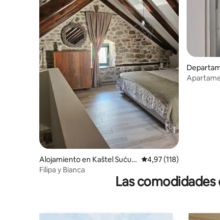
Departam
ćurac
Apartame
Alojamiento en Kaštel Sućur
Calificación promedio: 
4,97 (118)
ac
Filipa y Bianca
Las comodidades de