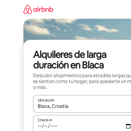
Ir
al
contenido
Alquileres de larga
duración en Blaca
Descubrí alojamientos para estadías largas q
se sientan como tu hogar, para quedarte un 
o más.
Ubicación
Cuando los resultados estén disponibles, navegá c
Check-in