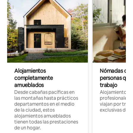
Alojamientos
Nómadas digit
completamente
personas que 
amueblados
trabajo
Desde cabañas pacíficas en
Alojamientos 
las montañas hasta prácticos
profesionales 
departamentos en el medio
viajan por trab
de la ciudad, estos
exclusivas de t
alojamientos amueblados
tienen todas las prestaciones
de un hogar.