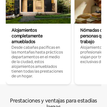
Alojamientos
Nómadas digit
completamente
personas que 
amueblados
trabajo
Desde cabañas pacíficas en
Alojamientos 
las montañas hasta prácticos
profesionales 
departamentos en el medio
viajan por trab
de la ciudad, estos
exclusivas de t
alojamientos amueblados
tienen todas las prestaciones
de un hogar.
Prestaciones y ventajas para estadías
largas