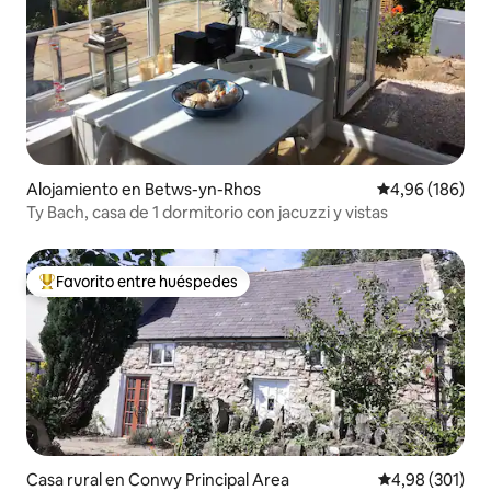
Alojamiento en Betws-yn-Rhos
Calificación pr
4,96 (186)
Ty Bach, casa de 1 dormitorio con jacuzzi y vistas
Favorito entre huéspedes
Favorito entre los huéspedes más destacados
Casa rural en Conwy Principal Area
Calificación pr
4,98 (301)