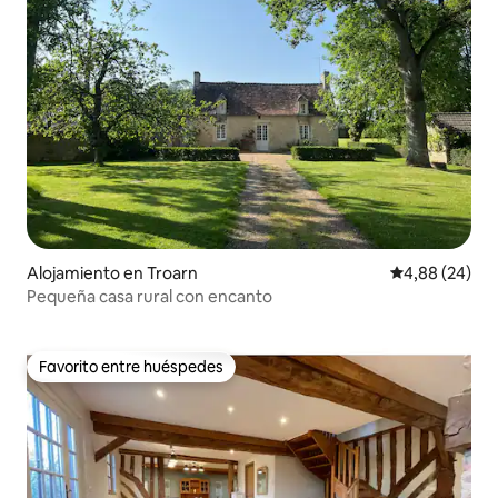
Alojamiento en Troarn
Calificación p
4,88 (24)
Pequeña casa rural con encanto
Favorito entre huéspedes
Favorito entre huéspedes