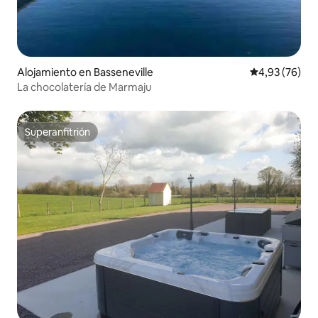
Alojamiento en Basseneville
Calificación p
4,93 (76)
La chocolatería de Marmaju
Superanfitrión
Superanfitrión