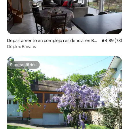
Departamento en complejo residencial en Bav
Calificación p
4,89 (73)
ans
Dúplex Bavans
Superanfitrión
Superanfitrión