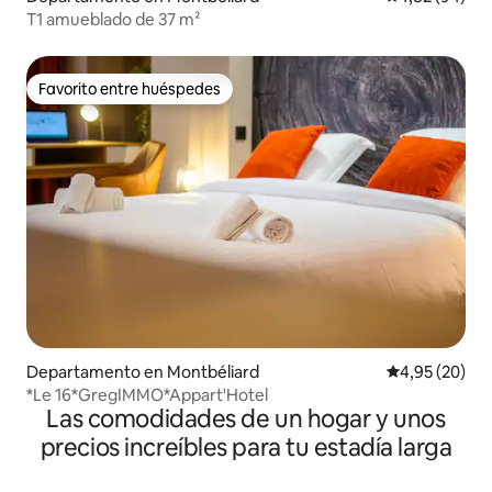
T1 amueblado de 37 m²
Favorito entre huéspedes
Favorito entre huéspedes
Departamento en Montbéliard
Calificación p
4,95 (20)
*Le 16*GregIMMO*Appart'Hotel
Las comodidades de un hogar y unos
precios increíbles para tu estadía larga