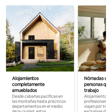
Alojamientos
Nómadas digit
completamente
personas que 
amueblados
trabajo
Desde cabañas pacíficas en
Alojamientos 
las montañas hasta prácticos
profesionales 
departamentos en el medio
viajan por trab
de la ciudad, estos
exclusivas de t