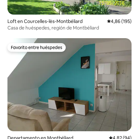
Loft en Courcelles-lès-Montbéliard
Calificación pr
4,86 (195)
Casa de huéspedes, región de Montbéliard
Favorito entre huéspedes
Favorito entre huéspedes
Departamento en Montbéliard
Calificación p
4,82 (94)