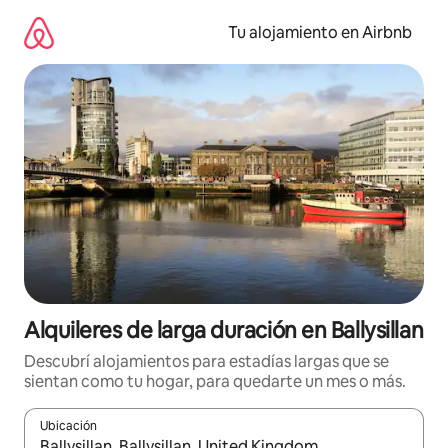
Ir
al
Tu alojamiento en Airbnb
contenido
Alquileres de larga duración en Ballysillan
Descubrí alojamientos para estadías largas que se
sientan como tu hogar, para quedarte un mes o más.
Ubicación
Cuando los resultados estén disponibles, navegá con las teclas 