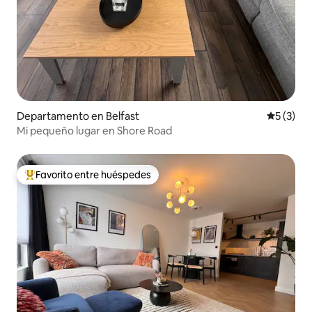
Departamento en Belfast
Calificac
5 (3)
Mi pequeño lugar en Shore Road
Favorito entre huéspedes
Favorito entre los huéspedes más destacados