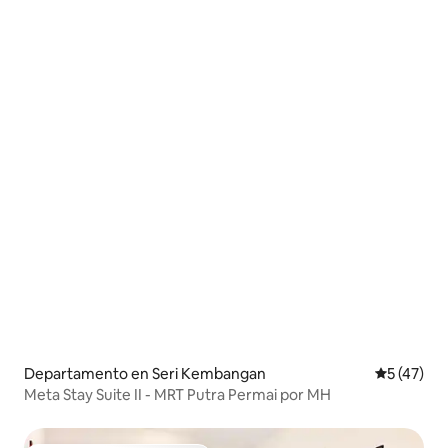
Departamento en Seri Kembangan
Calificaci
5 (47)
Meta Stay Suite II - MRT Putra Permai por MH