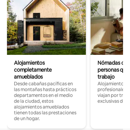
Alojamientos
Nómadas digit
completamente
personas que 
amueblados
trabajo
Desde cabañas pacíficas en
Alojamientos 
las montañas hasta prácticos
profesionales 
departamentos en el medio
viajan por trab
de la ciudad, estos
exclusivas de t
alojamientos amueblados
tienen todas las prestaciones
de un hogar.