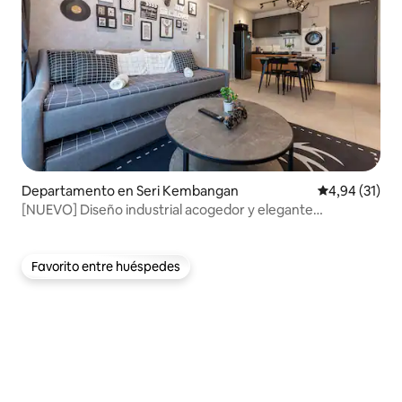
Departamento en Seri Kembangan
Calificación 
4,94 (31)
[NUEVO] Diseño industrial acogedor y elegante
SeriKembangan
Favorito entre huéspedes
Favorito entre huéspedes