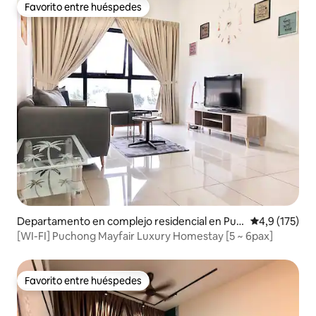
Favorito entre huéspedes
Favorito entre huéspedes
Departamento en complejo residencial en Puc
Calificación 
4,9 (175)
hong
[WI-FI] Puchong Mayfair Luxury Homestay [5 ~ 6pax]
Favorito entre huéspedes
Favorito entre huéspedes