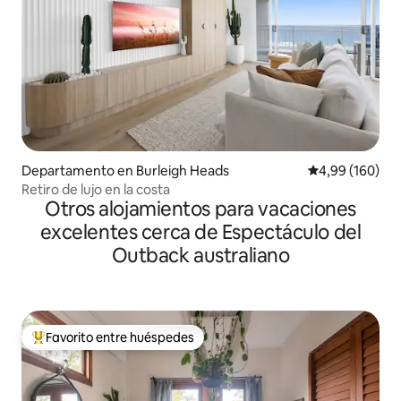
Departamento en Burleigh Heads
Calificación pr
4,99 (160)
Retiro de lujo en la costa
Otros alojamientos para vacaciones
excelentes cerca de Espectáculo del
Outback australiano
Favorito entre huéspedes
Favorito entre los huéspedes más destacados