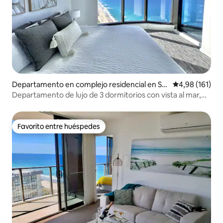
Departamento en complejo residencial en Su
Calificación p
4,98 (161)
rfers Paradise
Departamento de lujo de 3 dormitorios con vista al mar,
piletas y spa
Favorito entre huéspedes
Favorito entre huéspedes