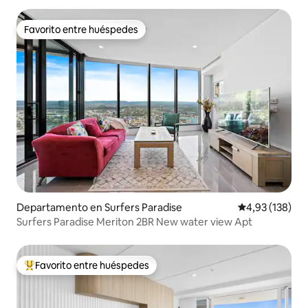
Favorito entre huéspedes
Favorito entre huéspedes
Departamento en Surfers Paradise
Calificación p
4,93 (138)
Surfers Paradise Meriton 2BR New water view Apt
Favorito entre huéspedes
Favorito entre los huéspedes más destacados