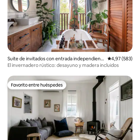
Suite de invitados con entrada independient
Calificación pr
4,97 (583)
e en Tamborine Mountain
El invernadero rústico: desayuno y madera incluidos
Favorito entre huéspedes
Favorito entre huéspedes