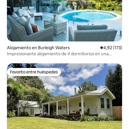
Alojamiento en Burleigh Waters
Calificación p
4,92 (173)
Impresionante alojamiento de 4 dormitorios en una
ubicación ideal
Favorito entre huéspedes
Favorito entre huéspedes