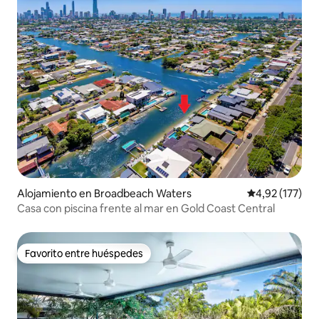
Alojamiento en Broadbeach Waters
Calificación p
4,92 (177)
Casa con piscina frente al mar en Gold Coast Central
Favorito entre huéspedes
Favorito entre huéspedes