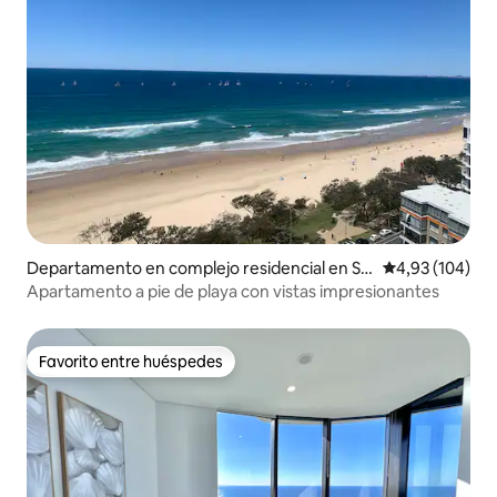
Departamento en complejo residencial en Su
Calificación pr
4,93 (104)
rfers Paradise
Apartamento a pie de playa con vistas impresionantes
Favorito entre huéspedes
Favorito entre huéspedes