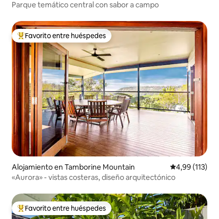
Parque temático central con sabor a campo
Favorito entre huéspedes
Favorito entre los huéspedes más destacados
Alojamiento en Tamborine Mountain
Calificación p
4,99 (113)
«Aurora» - vistas costeras, diseño arquitectónico
Favorito entre huéspedes
Favorito entre los huéspedes más destacados