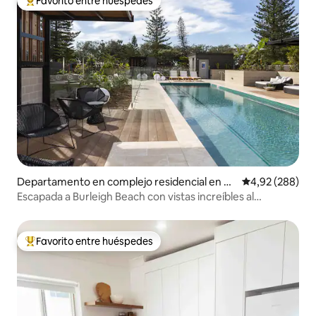
Favorito entre huéspedes
Favorito entre los huéspedes más destacados
Departamento en complejo residencial en Bu
Calificación pr
4,92 (288)
rleigh Heads
Escapada a Burleigh Beach con vistas increíbles al
atardecer
Favorito entre huéspedes
Favorito entre los huéspedes más destacados