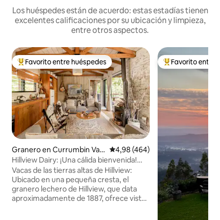
Los huéspedes están de acuerdo: estas estadías tienen
excelentes calificaciones por su ubicación y limpieza,
entre otros aspectos.
Favorito entre huéspedes
Favorito entre
Favorito entre los huéspedes más destacados
Favorito entre l
Granero en Currumbin Vall
Calificación promedio: 4,98 de 5
4,98 (464)
ey
Hillview Dairy: ¡Una cálida bienvenida!
Vacas de la granja Highland
Vacas de las tierras altas de Hillview:
Ubicado en una pequeña cresta, el
granero lechero de Hillview, que data
aproximadamente de 1887, ofrece vistas
a la impresionante escarpa del monte
Tallebudgera, al arroyo Currumbin y al