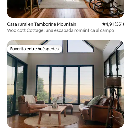
Casa rural en Tamborine Mountain
Calificación p
4,91 (351)
Woolcott Cottage: una escapada romántica al campo
Favorito entre huéspedes
Favorito entre huéspedes