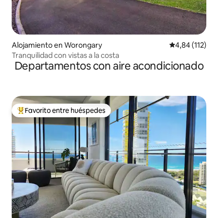
Alojamiento en Worongary
Calificación p
4,84 (112)
Tranquilidad con vistas a la costa
Departamentos con aire acondicionado
Favorito entre huéspedes
Favorito entre los huéspedes más destacados