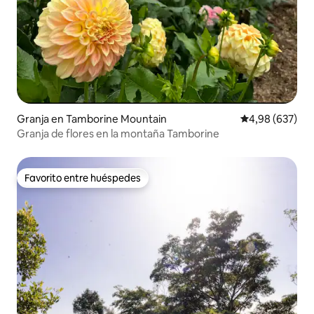
Granja en Tamborine Mountain
Calificación pr
4,98 (637)
Granja de flores en la montaña Tamborine
Favorito entre huéspedes
Favorito entre huéspedes