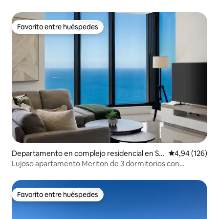
Favorito entre huéspedes
Favorito entre huéspedes
Departamento en complejo residencial en Su
Calificación pr
4,94 (126)
rfers Paradise
Lujoso apartamento Meriton de 3 dormitorios con
impresionantes vistas al mar
Favorito entre huéspedes
Favorito entre huéspedes