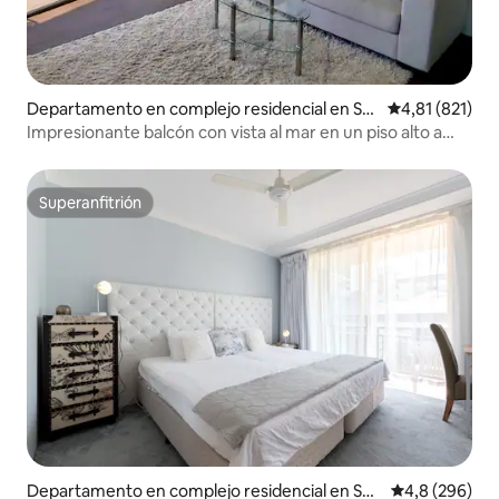
Departamento en complejo residencial en Sur
Calificación p
4,81 (821)
fers Paradise
Impresionante balcón con vista al mar en un piso alto a
pasos de la playa
Superanfitrión
Superanfitrión
Departamento en complejo residencial en Sur
Calificación p
4,8 (296)