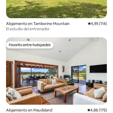
Alojamiento en Tamborine Mountain
Calificación p
4,95 (114)
El estudio del entrenador
Favorito entre huéspedes
Favorito entre huéspedes
Alojamiento en Maudsland
Calificación p
4,86 (175)