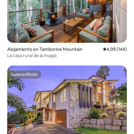
Alojamiento en Tamborine Mountain
Calificación pr
4,99 (144)
La casa rural de la magia
Superanfitrión
Superanfitrión