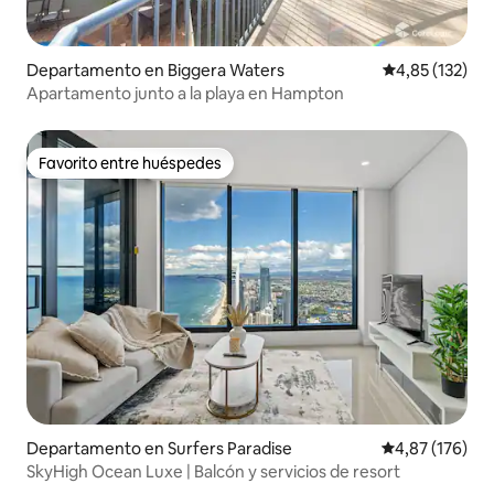
Departamento en Biggera Waters
Calificación p
4,85 (132)
Apartamento junto a la playa en Hampton
Favorito entre huéspedes
Favorito entre huéspedes
Departamento en Surfers Paradise
Calificación p
4,87 (176)
SkyHigh Ocean Luxe | Balcón y servicios de resort