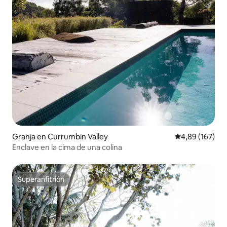
Granja en Currumbin Valley
Calificación pr
4,89 (167)
Enclave en la cima de una colina
Superanfitrión
Superanfitrión