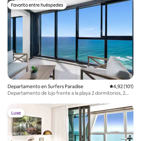
Favorito entre huéspedes
Favorito entre huéspedes
Departamento en Surfers Paradise
Calificación p
4,92 (101)
Departamento de lujo frente a la playa 2 dormitorios, 2
baños, estacionamiento
Luxe
Luxe