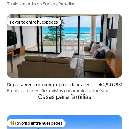
fers Paradise
Tu alojamiento en Surfers Paradise
Favorito entre huéspedes
Favorito entre huéspedes
Departamento en complejo residencial en C
Calificación pr
4,94 (283)
oolangatta
Frente al mar en Kirra: vistas panorámicas al océano
Casas para familias
Favorito entre huéspedes
Favorito entre los huéspedes más destacados