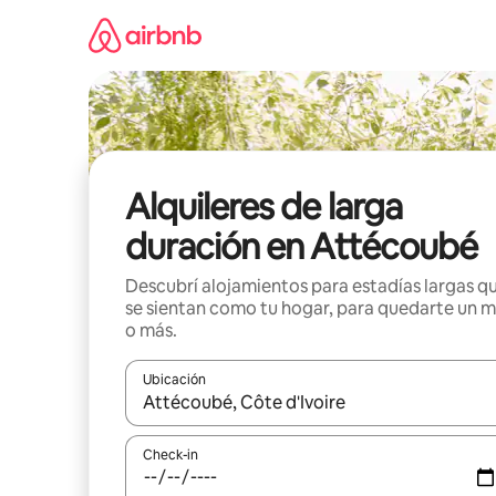
Ir
al
contenido
Alquileres de larga
duración en Attécoubé
Descubrí alojamientos para estadías largas q
se sientan como tu hogar, para quedarte un 
o más.
Ubicación
Cuando los resultados estén disponibles, navegá c
Check-in