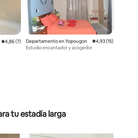
Departamento en Yopougon
Calificación promedio
4,93 (15)
Calificación promedio: 4,86 de 5. 7 evaluaciones
4,86 (7)
Estudio encantador y acogedor
iones
ra tu estadía larga