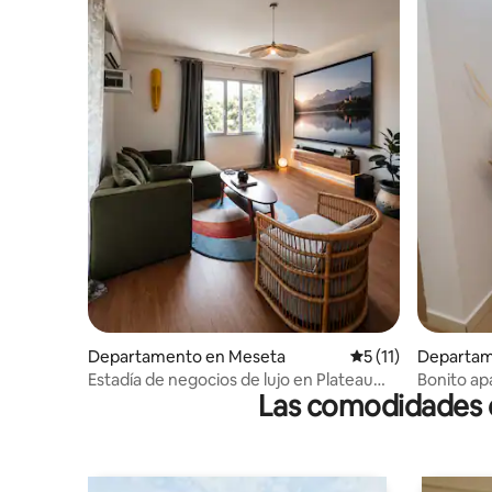
Departamento en Meseta
Calificación promed
5 (11)
Departam
Estadía de negocios de lujo en Plateau
Bonito ap
Las comodidades de
con pileta y terraza
Abiyán A