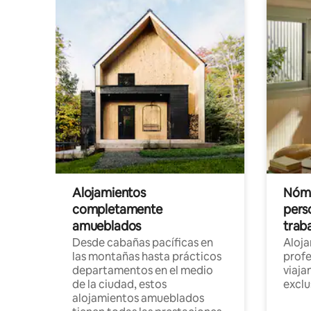
Alojamientos
Nóma
completamente
pers
amueblados
trab
Desde cabañas pacíficas en
Aloj
las montañas hasta prácticos
profe
departamentos en el medio
viaja
de la ciudad, estos
exclu
alojamientos amueblados