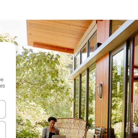
ue
mes
on las teclas de flecha hacia arriba y hacia abajo o explorá deslizando