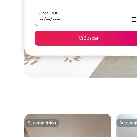
Check-out
Buscar
Superanfitrión
Superanf
Superanfitrión
Superanf