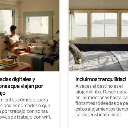
das digitales y
Incluimos tranquilidad
onas que viajan por
A veces el destino es el
alojamiento. Desde caba
ajo
en las montañas hasta ca
amientos cómodos para
flotantes rodeadas de pa
sionales nómades o que
estos alojamientos tiene
n por trabajo con zonas
características únicas.
sivas de trabajo con wifi.