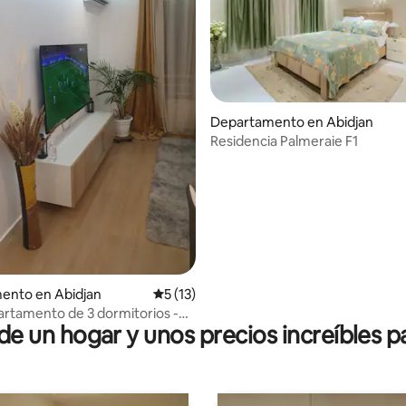
Departamento en Abidjan
Residencia Palmeraie F1
io: 5 de 5. 11 evaluaciones
ento en Abidjan
Calificación promedio: 5 de 5. 13 evaluac
5 (13)
artamento de 3 dormitorios -
 un hogar y unos precios increíbles pa
ddoha Locodjro